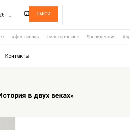
26 -
НАЙТИ
26
ет
фестиваль
мастер-класс
резиденция
op
Контакты
История в двух веках»