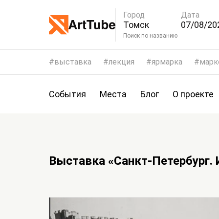
Город
Дата
Томск
07/08/20
10/08/20
Поиск по названию
выставка
лекция
ярмарка
марк
События
Места
Блог
О проекте
Выставка «Санкт-Петербург. 