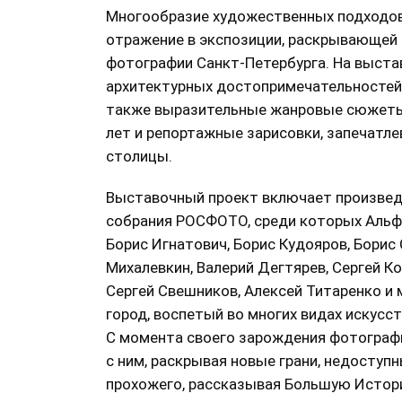
Многообразие художественных подходов
отражение в экспозиции, раскрывающей
фотографии Санкт-Петербурга. На выст
архитектурных достопримечательностей,
также выразительные жанровые сюжеты,
лет и репортажные зарисовки, запечатл
столицы.
Выставочный проект включает произве
собрания РОСФОТО, среди которых Альфр
Борис Игнатович, Борис Кудояров, Борис 
Михалевкин, Валерий Дегтярев, Сергей К
Сергей Свешников, Алексей Титаренко и 
город, воспетый во многих видах искусст
С момента своего зарождения фотографи
с ним, раскрывая новые грани, недоступ
прохожего, рассказывая Большую Истор