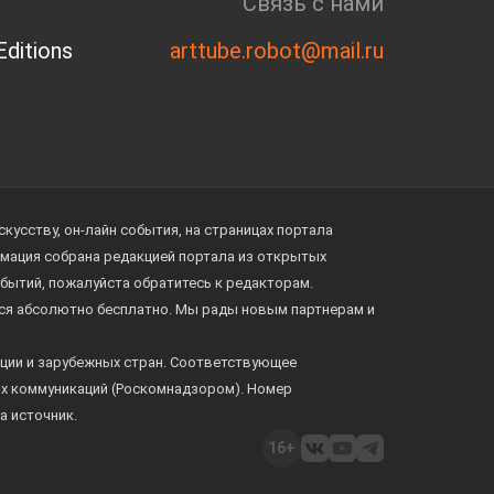
Связь с нами
ditions
arttube.robot@mail.ru
усству, он-лайн события, на страницах портала
ормация собрана редакцией портала из открытых
обытий, пожалуйста обратитесь к редакторам.
тся абсолютно бесплатно. Мы рады новым партнерам и
ции и зарубежных стран. Соответствующее
ых коммуникаций (Роскомнадзором). Номер
а источник.
16+