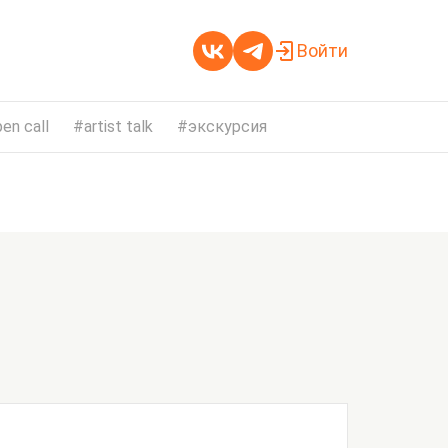
Войти
en call
artist talk
экскурсия