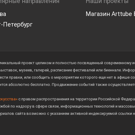
лярные направления
Наши проекты
ва
Магазин Arttube E
-Петербург
уникальный проект целиком и полностью посвященный современному иск
 выставок, музеев, галерей, расписание фестивалей или биеннале. Инф
ести правки, или сообщить о мероприятии которого еще нет в афише с
дится абсолютно бесплатно. Продвижение событий также осуществляе
скусства»
с правом распространения на территории Российской Федера
жбой по надзору в сфере связи, информационных технологий и массов
ериалов сайта возможно с указанием активной индексируемой ссылки н