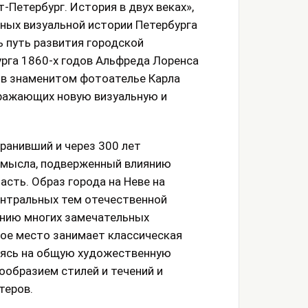
Петербург. История в двух веках»,
ных визуальной истории Петербурга
ь путь развития городской
рга 1860-х годов Альфреда Лоренса
 в знаменитом фотоателье Карла
тражающих новую визуальную и
хранивший и через 300 лет
амысла, подверженный влиянию
асть. Образ города на Неве на
ентральных тем отечественной
нию многих замечательных
бое место занимает классическая
аясь на общую художественную
ообразием стилей и течений и
теров.