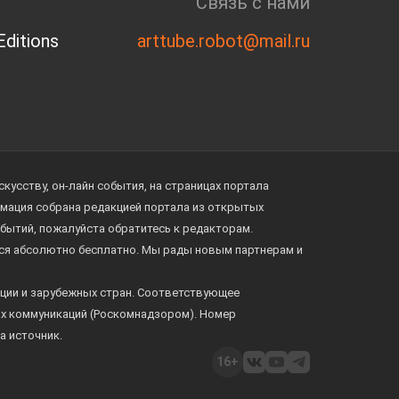
Связь с нами
ditions
arttube.robot@mail.ru
усству, он-лайн события, на страницах портала
ормация собрана редакцией портала из открытых
обытий, пожалуйста обратитесь к редакторам.
тся абсолютно бесплатно. Мы рады новым партнерам и
ции и зарубежных стран. Соответствующее
ых коммуникаций (Роскомнадзором). Номер
а источник.
16+