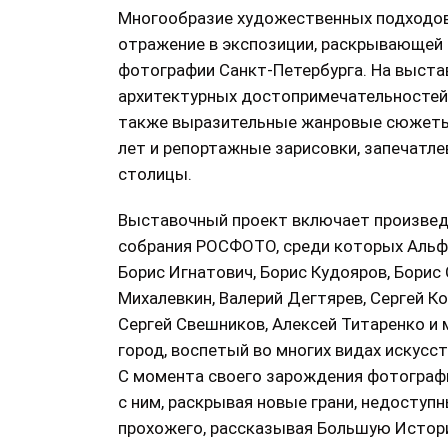
Многообразие художественных подходов
отражение в экспозиции, раскрывающей
фотографии Санкт-Петербурга. На выст
архитектурных достопримечательностей,
также выразительные жанровые сюжеты,
лет и репортажные зарисовки, запечатл
столицы.
Выставочный проект включает произве
собрания РОСФОТО, среди которых Альфр
Борис Игнатович, Борис Кудояров, Борис 
Михалевкин, Валерий Дегтярев, Сергей К
Сергей Свешников, Алексей Титаренко и 
город, воспетый во многих видах искусст
С момента своего зарождения фотографи
с ним, раскрывая новые грани, недоступ
прохожего, рассказывая Большую Истор