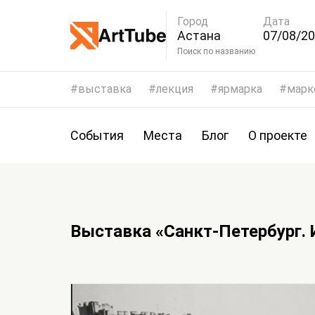
Город
Дата
Астана
07/08/20
10/08/2
Поиск по названию
выставка
лекция
ярмарка
марк
События
Места
Блог
О проекте
Выставка «Санкт-Петербург. 