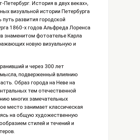
Петербург. История в двух веках»,
ных визуальной истории Петербурга
ь путь развития городской
рга 1860-х годов Альфреда Лоренса
 в знаменитом фотоателье Карла
тражающих новую визуальную и
хранивший и через 300 лет
амысла, подверженный влиянию
асть. Образ города на Неве на
ентральных тем отечественной
нию многих замечательных
бое место занимает классическая
аясь на общую художественную
ообразием стилей и течений и
теров.