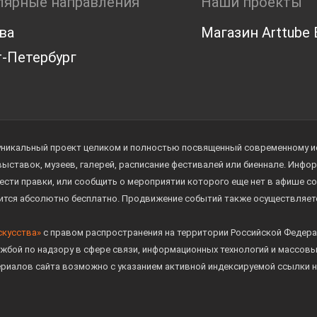
лярные направления
Наши проекты
ва
Магазин Arttube E
-Петербург
уникальный проект целиком и полностью посвященный современному иск
 выставок, музеев, галерей, расписание фестивалей или биеннале. Инф
ести правки, или сообщить о мероприятии которого еще нет в афише с
дится абсолютно бесплатно. Продвижение событий также осуществляе
скусства»
с правом распространения на территории Российской Федера
жбой по надзору в сфере связи, информационных технологий и массов
ериалов сайта возможно с указанием активной индексируемой ссылки н