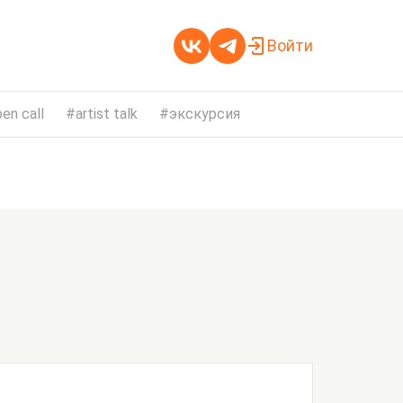
Войти
en call
artist talk
экскурсия