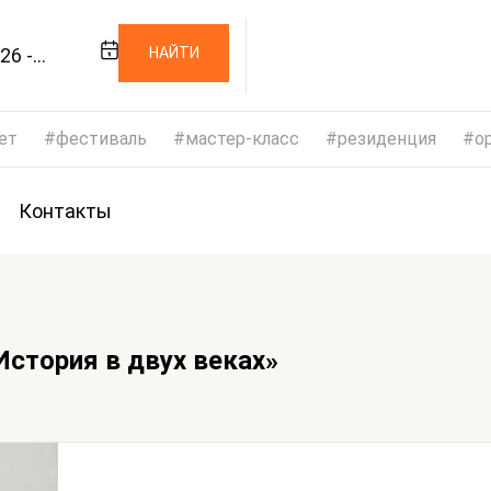
26 -
НАЙТИ
026
ет
фестиваль
мастер-класс
резиденция
op
Контакты
История в двух веках»