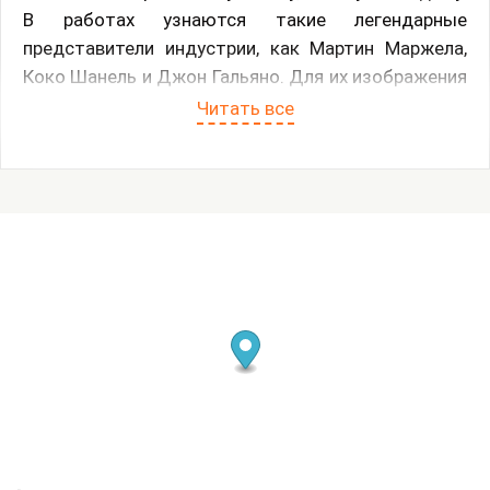
В работах узнаются такие легендарные
представители индустрии, как Мартин Маржела,
Коко Шанель и Джон Гальяно. Для их изображения
автор выбрал форму медальонов, отсылающую к
Читать все
ушедшей эпохе больших идей и больших
личностей. Также в картинах встречаются
узнаваемые мотивы культовых брендов объектов
желания. Скалецкий рассказывает: «Этой серией
мне хотелось напомнить зрителям о романтике
прошлого, эпохи, когда миром правил не
маркетинг, а мечта и идея. Напомнить об этой
прекрасной поре, прекрасной, как уходящее лето».
Сам художник отмечает, что его интерес к моде
определяется страстью к аутентичным вещам с
историей: в его коллекции есть исторические
предметы одежды и другие антикварные находки.