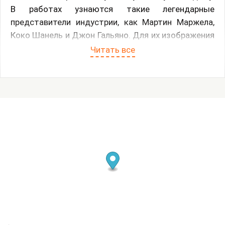
В работах узнаются такие легендарные
представители индустрии, как Мартин Маржела,
Коко Шанель и Джон Гальяно. Для их изображения
автор выбрал форму медальонов, отсылающую к
Читать все
ушедшей эпохе больших идей и больших
личностей. Также в картинах встречаются
узнаваемые мотивы культовых брендов объектов
желания. Скалецкий рассказывает: «Этой серией
мне хотелось напомнить зрителям о романтике
прошлого, эпохи, когда миром правил не
маркетинг, а мечта и идея. Напомнить об этой
прекрасной поре, прекрасной, как уходящее лето».
Сам художник отмечает, что его интерес к моде
определяется страстью к аутентичным вещам с
историей: в его коллекции есть исторические
предметы одежды и другие антикварные находки.