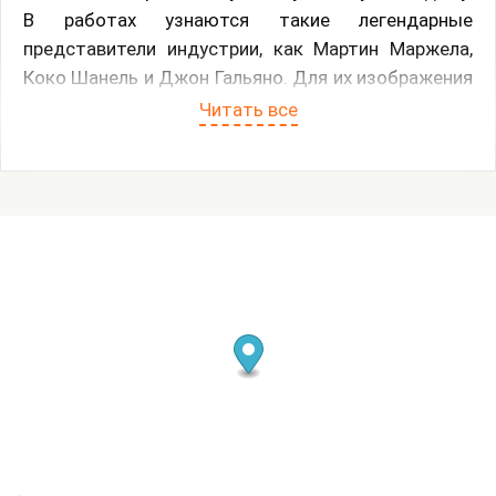
В работах узнаются такие легендарные
представители индустрии, как Мартин Маржела,
Коко Шанель и Джон Гальяно. Для их изображения
автор выбрал форму медальонов, отсылающую к
Читать все
ушедшей эпохе больших идей и больших
личностей. Также в картинах встречаются
узнаваемые мотивы культовых брендов объектов
желания. Скалецкий рассказывает: «Этой серией
мне хотелось напомнить зрителям о романтике
прошлого, эпохи, когда миром правил не
маркетинг, а мечта и идея. Напомнить об этой
прекрасной поре, прекрасной, как уходящее лето».
Сам художник отмечает, что его интерес к моде
определяется страстью к аутентичным вещам с
историей: в его коллекции есть исторические
предметы одежды и другие антикварные находки.