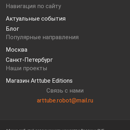
Мария Давыдик, Настя Самилова, Наталья
Навигация по сайту
Косаткина, Павел Немтин, Патимат Иманалиева,
Актуальные события
Полина Тимощенко, Софья Ильченко, Софья
Троянова, Энди Корпио, Буйко Николай, Катерина
Блог
Воронина, Евгения Соломатина, Александр Ларцев,
Популярные направления
Катя Косова
Москва
Санкт-Петербург
Наши проекты
Магазин Arttube Editions
Связь с нами
arttube.robot@mail.ru