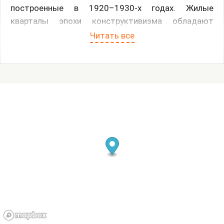
построенные в 1920–1930-х годах. Жилые
кварталы эпохи конструктивизма обладают
особой атмосферой и отражают мечты
Читать все
авангардистов об идеальном будущем. Взяв за
основу понятие «гений места», студенты не
просто зафиксировали настоящее пространства,
но постарались создать рельеф города мечты, к
которому так стремились архитекторы сто лет
назад.
«Рабочие поселки замечательны своими
проектами, планами, своей топографией —
недаром многие из них поставлены на учет как
памятники городской застройки. План застройки
поселка важен, он рассчитан не только на
немедленное строительство, но и на развитие, и
реализацию новых его частей. Он даже