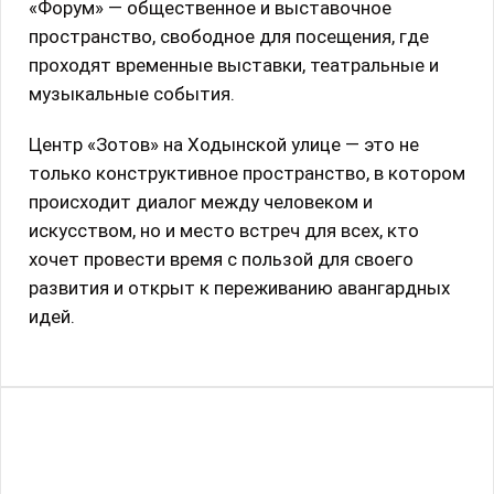
«Форум» — общественное и выставочное
пространство, свободное для посещения, где
проходят временные выставки, театральные и
музыкальные события.
Центр «Зотов» на Ходынской улице — это не
только конструктивное пространство, в котором
происходит диалог между человеком и
искусством, но и место встреч для всех, кто
хочет провести время с пользой для своего
развития и открыт к переживанию авангардных
идей.
Выставка-фильм «Дзига Вертов.
Выставка «Черновик будущего»
Киноглаз», приуроченная к 130-
Выставка
26 июня 2026 - 23 августа 2026
летию великого режиссера
Выставка
26 февраля 2026 - 26 июля 2026
Выставка «Дом 21 В гостях у