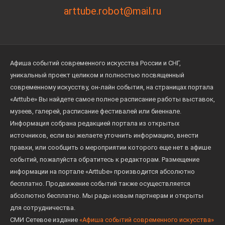
arttube.robot@mail.ru
Выставка «Продленное будущее»
Выставка
18 июля 2025 - 17 августа 2025
Афиша событий современного искусства России и СНГ,
Выставка «Красная Москва.
уникальный проект целиком и полностью посвященный
Женщина в большом городе»
современному искусству, он-лайн события, на страницах портала
Выставка
«Arttube» Вы найдете самое полное расписание работы выставок,
23 июня 2025 - 19 октября 2025
музеев, галерей, расписание фестивалей или биеннале.
Информация собрана редакцией портала из открытых
Фото Weekend в Центре «Зотов»
источников, если вы желаете уточнить информацию, внести
Встреча
правки, или сообщить о мероприятии которого еще нет в афише
14 июня 2025 - 15 июня 2025
событий, пожалуйста обратитесь к редакторам. Размещение
информации на портале «Arttube» производится абсолютно
Выставка «Начинаем творческую
бесплатно. Продвижение событий также осуществляется
дискуссию. Конструктивистская
абсолютно бесплатно. Мы рады новым партнерам и открыты
фотография РОПФа и “Октября”»
для сотрудничества.
Выставка
25 апреля 2025 - 20 июля 2025
СМИ Сетевое издание
«Афиша событий современного искусства»