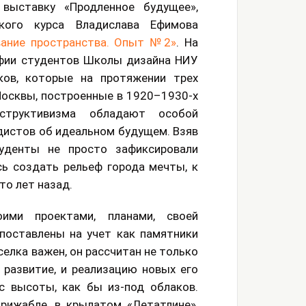
выставку «Продленное будущее»,
кого курса Владислава Ефимова
вание пространства. Опыт №2»
. На
фии студентов Школы дизайна НИУ
ов, которые на протяжении трех
Москвы, построенные в 1920–1930-х
структивизма обладают особой
истов об идеальном будущем. Взяв
туденты не просто зафиксировали
сь создать рельеф города мечты, к
то лет назад.
ими проектами, планами, своей
поставлены на учет как памятники
селка важен, он рассчитан не только
 развитие, и реализацию новых его
с высоты, как бы из-под облаков.
рижабле, в крылатом «Летатлине»,