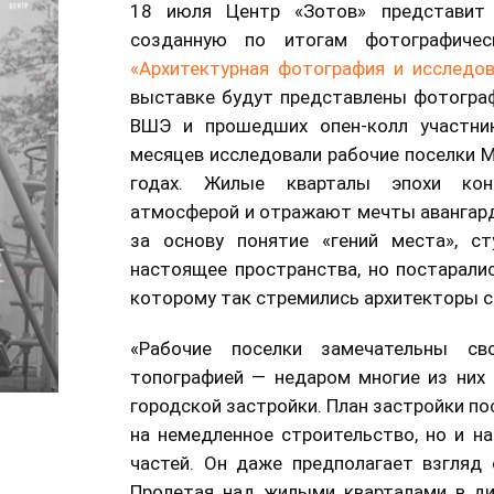
18 июля Центр «Зотов» представит 
созданную по итогам фотографичес
«Архитектурная фотография и исследо
выставке будут представлены фотогра
ВШЭ и прошедших опен-колл участник
месяцев исследовали рабочие поселки 
годах. Жилые кварталы эпохи кон
атмосферой и отражают мечты авангард
за основу понятие «гений места», с
настоящее пространства, но постарали
которому так стремились архитекторы с
«Рабочие поселки замечательны сво
топографией — недаром многие из них 
городской застройки. План застройки по
на немедленное строительство, но и на
частей. Он даже предполагает взгляд 
Пролетая над жилыми кварталами в ди