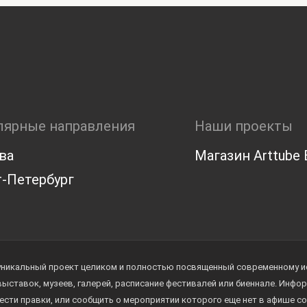
лярные направления
Наши проекты
ва
Магазин Arttube E
-Петербург
уникальный проект целиком и полностью посвященный современному иск
 выставок, музеев, галерей, расписание фестивалей или биеннале. Инф
ести правки, или сообщить о мероприятии которого еще нет в афише с