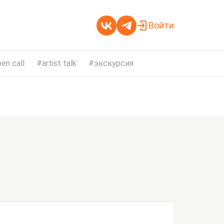
Войти
en call
artist talk
экскурсия