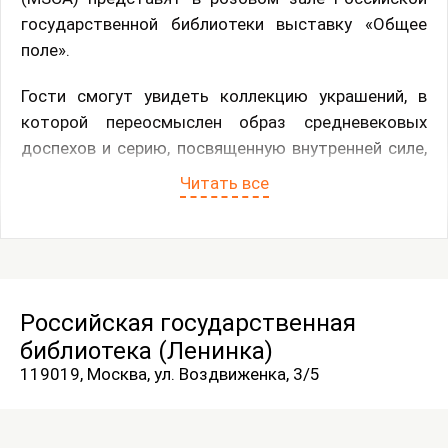
государственной библиотеки выставку «Общее
поле».
Гости смогут увидеть коллекцию украшений, в
которой переосмыслен образ средневековых
доспехов и серию, посвященную внутренней силе,
которую человек черпает в поддержке
Читать все
предыдущих поколений. Также на выставке будут
представлены живописные работы, исследующие
утрату личной связи с прошлым через семейные
фотографии и технику шелкографии, а также тему
внутренних состояний и пространств, где человеку
Российская государственная
по-настоящему комфортно.
библиотека (Ленинка)
119019, Москва, ул. Воздвиженка, 3/5
Выставка пройдет с 19 ноября по 5 декабря. Вход
возможен по читательскому билету в рабочие
часы Российской государственной библиотеки.