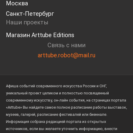
дизайнеров. Здесь они находят нечто большее,
Москва
чем идеи — связь с мастерами прошлых веков и
Санкт-Петербург
смелость создавать свое» - директор АНО
Наши проекты
«Ленинка Арт» Афанасьева Анна.
Магазин Arttube Editions
Связь с нами
arttube.robot@mail.ru
Афиша событий современного искусства России и СНГ,
уникальный проект целиком и полностью посвященный
современному искусству, он-лайн события, на страницах портала
«Arttube» Вы найдете самое полное расписание работы выставок,
музеев, галерей, расписание фестивалей или биеннале.
Информация собрана редакцией портала из открытых
источников, если вы желаете уточнить информацию, внести