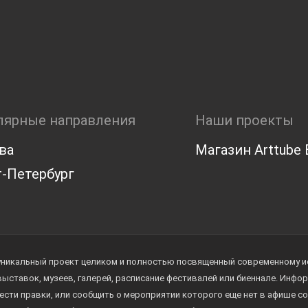
лярные направления
Наши проекты
ва
Магазин Arttube E
-Петербург
уникальный проект целиком и полностью посвященный современному иск
 выставок, музеев, галерей, расписание фестивалей или биеннале. Инф
ести правки, или сообщить о мероприятии которого еще нет в афише с