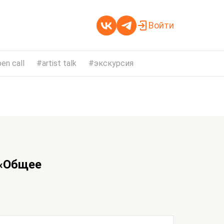
Войти
en call
artist talk
экскурсия
 «Общее