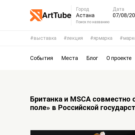
Город
Дата
Астана
07/08/20
10/08/2
Поиск по названию
выставка
лекция
ярмарка
марк
События
Места
Блог
О проекте
Британка и MSCA совместно 
поле» в Российской государс