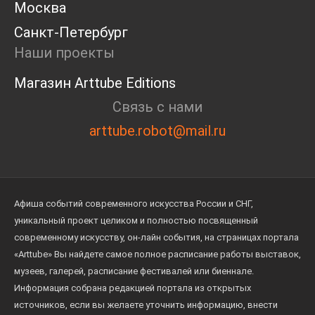
дизайнеров. Здесь они находят нечто большее,
Москва
чем идеи — связь с мастерами прошлых веков и
Санкт-Петербург
смелость создавать свое» - директор АНО
Наши проекты
«Ленинка Арт» Афанасьева Анна.
Магазин Arttube Editions
Связь с нами
arttube.robot@mail.ru
Афиша событий современного искусства России и СНГ,
уникальный проект целиком и полностью посвященный
современному искусству, он-лайн события, на страницах портала
«Arttube» Вы найдете самое полное расписание работы выставок,
музеев, галерей, расписание фестивалей или биеннале.
Информация собрана редакцией портала из открытых
источников, если вы желаете уточнить информацию, внести