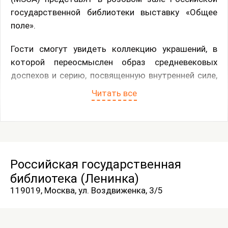
государственной библиотеки выставку «Общее
поле».
Гости смогут увидеть коллекцию украшений, в
которой переосмыслен образ средневековых
доспехов и серию, посвященную внутренней силе,
которую человек черпает в поддержке
Читать все
предыдущих поколений. Также на выставке будут
представлены живописные работы, исследующие
утрату личной связи с прошлым через семейные
фотографии и технику шелкографии, а также тему
внутренних состояний и пространств, где человеку
Российская государственная
по-настоящему комфортно.
библиотека (Ленинка)
119019, Москва, ул. Воздвиженка, 3/5
Выставка пройдет с 19 ноября по 5 декабря. Вход
возможен по читательскому билету в рабочие
часы Российской государственной библиотеки.