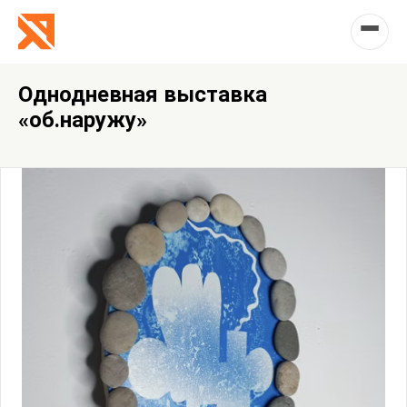
Однодневная выставка
«об.наружу»