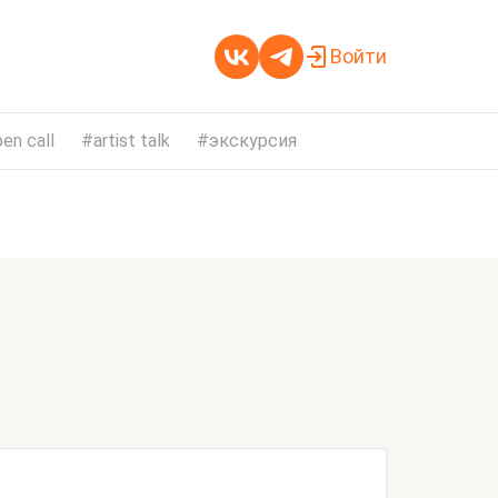
Войти
en call
artist talk
экскурсия