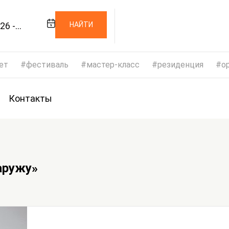
26 -
НАЙТИ
026
ет
фестиваль
мастер-класс
резиденция
op
Контакты
аружу»