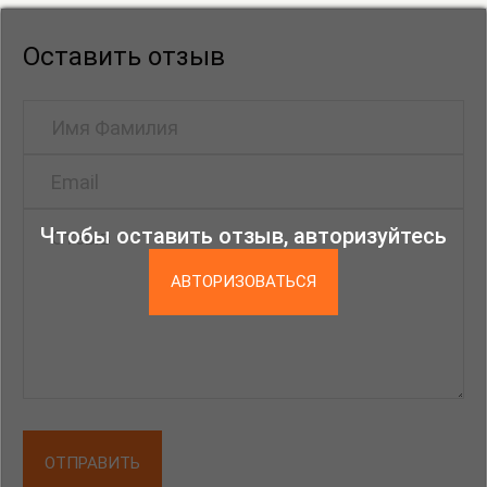
Юлия Кернер, Катя Ковалева, Константин
Корнаков, Наташа Корец, Владимир Ленин, Мария
Оставить отзыв
Мичи, Варя Наткина, Аркадий Насонов, Лиза
Неклесса, Ольга Орната, Ольга Оськина, Юлия
Резникова, Максимилиан Роганов, Анна Руссова,
Софья Сапожникова, Юлия Семченко, Катя
Сионова, Юля Степанова, Женя Стерлягова, Катя
Сысоева, Василиса Тальвирская, Наташа Топорова,
Чтобы оставить отзыв, авторизуйтесь
Ольга Туманова, Теодор Тэжик, Стас Шакарвис,
Женя Шарвина.
АВТОРИЗОВАТЬСЯ
ОТПРАВИТЬ