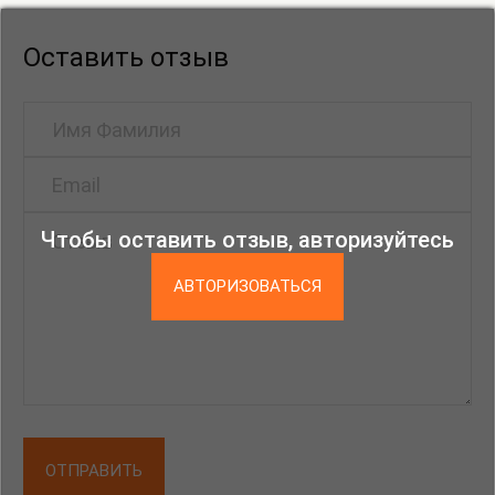
Юлия Кернер, Катя Ковалева, Константин
Корнаков, Наташа Корец, Владимир Ленин, Мария
Оставить отзыв
Мичи, Варя Наткина, Аркадий Насонов, Лиза
Неклесса, Ольга Орната, Ольга Оськина, Юлия
Резникова, Максимилиан Роганов, Анна Руссова,
Софья Сапожникова, Юлия Семченко, Катя
Сионова, Юля Степанова, Женя Стерлягова, Катя
Сысоева, Василиса Тальвирская, Наташа Топорова,
Чтобы оставить отзыв, авторизуйтесь
Ольга Туманова, Теодор Тэжик, Стас Шакарвис,
Женя Шарвина.
АВТОРИЗОВАТЬСЯ
ОТПРАВИТЬ