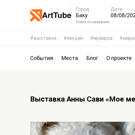
Город
Дата
Баку
08/08/202
11/08/20
Поиск по названию
выставка
лекция
ярмарка
марк
События
Места
Блог
О проекте
Выставка Анны Сави «Мое ме