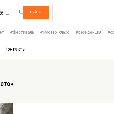
6 -
НАЙТИ
26
ет
фестиваль
мастер-класс
резиденция
op
Контакты
сто»