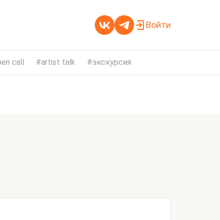
Войти
en call
artist talk
экскурсия