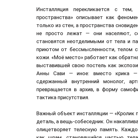
Инсталляция перекликается с тем,
пространства» описывает как феноме
только из стен, а пространства сновиде
не просто лежат — они населяют, с
становятся неотделимыми от тела и п
приютом от бессмысленности, телом с
кожи. «Моё место» работает как обратна
выставившей свою постель как экспози
Анны Сави — иное: вместо крика — 
сдержанный внутренний монолог, арт
превращается в архив, в форму самофи
тактика присутствия.
Важный объект инсталляции — «Кролик п
деталь, а вещь-собеседник. Он накаплив
олицетворяет телесную память. Каждо
как шрам, становящийся частью тела