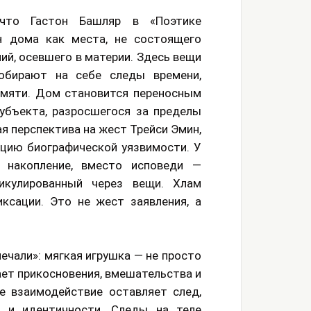
 что Гастон Башляр в «Поэтике
н дома как места, не состоящего
ний, осевшего в материи. Здесь вещи
обирают на себе следы времени,
амяти. Дом становится переносным
убъекта, разросшегося за пределы
я перспектива на жест Трейси Эмин,
цию биографической уязвимости. У
накопление, вместо исповеди —
икулированный через вещи. Хлам
ксации. Это не жест заявления, а
ечали»: мягкая игрушка — не просто
ает прикосновения, вмешательства и
е взаимодействие оставляет след,
 и идентичности. Следы на теле