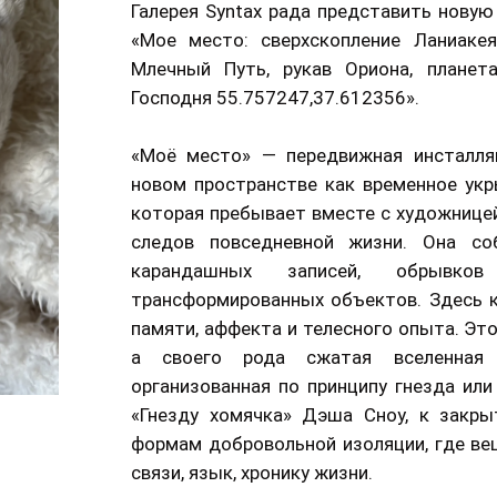
Галерея Syntax рада представить нову
«Мое место: сверхскопление Ланиакея
Млечный Путь, рукав Ориона, планет
Господня 55.757247,37.612356».
«Моё место» — передвижная инсталля
новом пространстве как временное укр
которая пребывает вместе с художницей
следов повседневной жизни. Она соб
карандашных записей, обрывко
трансформированных объектов. Здесь 
памяти, аффекта и телесного опыта. Эт
а своего рода сжатая вселенная 
организованная по принципу гнезда ил
«Гнезду хомячка» Дэша Сноу, к закры
формам добровольной изоляции, где в
связи, язык, хронику жизни.