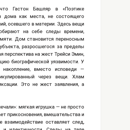
 что Гастон Башляр в «Поэтике
н дома как места, не состоящего
ний, осевшего в материи. Здесь вещи
обирают на себе следы времени,
амяти. Дом становится переносным
убъекта, разросшегося за пределы
я перспектива на жест Трейси Эмин,
цию биографической уязвимости. У
накопление, вместо исповеди —
икулированный через вещи. Хлам
ксации. Это не жест заявления, а
ечали»: мягкая игрушка — не просто
ает прикосновения, вмешательства и
е взаимодействие оставляет след,
 и идентичности. Следы на теле