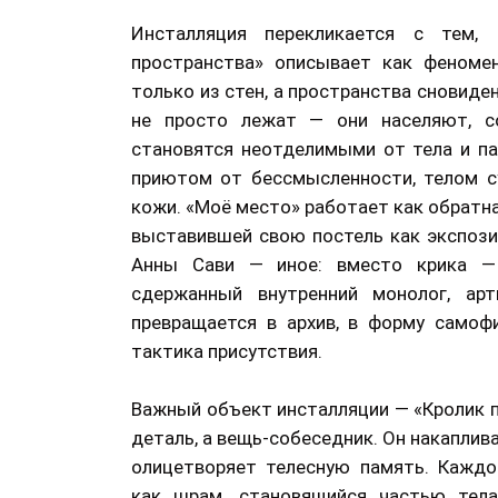
Инсталляция перекликается с тем,
пространства» описывает как феноме
только из стен, а пространства сновиде
не просто лежат — они населяют, с
становятся неотделимыми от тела и п
приютом от бессмысленности, телом с
кожи. «Моё место» работает как обратна
выставившей свою постель как экспози
Анны Сави — иное: вместо крика — 
сдержанный внутренний монолог, арт
превращается в архив, в форму самофи
тактика присутствия.
Важный объект инсталляции — «Кролик п
деталь, а вещь-собеседник. Он накаплив
олицетворяет телесную память. Каждо
как шрам, становящийся частью тела