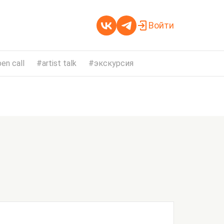
Войти
en call
artist talk
экскурсия