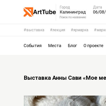
Город
Дата
Калининград
06/08/
09/08
Поиск по названию
выставка
лекция
ярмарка
марк
События
Места
Блог
О проекте
Выставка Анны Сави «Мое ме