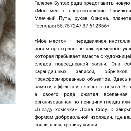
Галерея Syntax рада представить нову
«Мое место: сверхскопление Ланиакея
Млечный Путь, рукав Ориона, планет
Господня 55.757247,37.612356».
«Моё место» — передвижная инсталля
новом пространстве как временное укр
которая пребывает вместе с художницей
следов повседневной жизни. Она соб
карандашных записей, обрывко
трансформированных объектов. Здесь 
памяти, аффекта и телесного опыта. Эт
а своего рода сжатая вселенная 
организованная по принципу гнезда ил
«Гнезду хомячка» Дэша Сноу, к закры
формам добровольной изоляции, где в
связи, язык, хронику жизни.