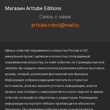
Павлова, Александра Семёнова, Юрия Фролова и
Магазин Arttube Editions
других.
Связь с нами
arttube.robot@mail.ru
Афиша событий современного искусства России и СНГ,
уникальный проект целиком и полностью посвященный
современному искусству, он-лайн события, на страницах портала
«Arttube» Вы найдете самое полное расписание работы выставок,
музеев, галерей, расписание фестивалей или биеннале.
Информация собрана редакцией портала из открытых
источников, если вы желаете уточнить информацию, внести
правки, или сообщить о мероприятии которого еще нет в афише
событий, пожалуйста обратитесь к редакторам. Размещение
информации на портале «Arttube» производится абсолютно
бесплатно. Продвижение событий также осуществляется