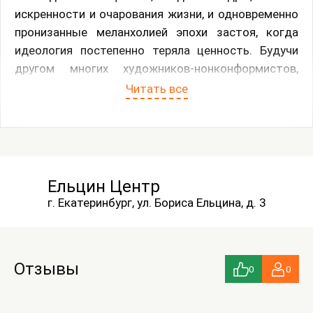
искренности и очарования жизни, и одновременно
пронизанные меланхолией эпохи застоя, когда
идеология постепенно теряла ценность. Будучи
другом многих художников-нонконформистов,
среди которых Оскар Рабин, Илья Кабаков, Эдуард
Читать все
Штейнберг и другие, Сычёв стал одним из первых
фотолетописцев интеллигенции, существовавшей
за закрытыми дверями квартир, но неизбежно
вырывавшейся наружу, на уличные московские
выставки — сначала в Беляеве («Бульдозерная»
Ельцин Центр
выставка), затем в Измайлове.
г. Екатеринбург, ул. Бориса Ельцина, д. 3
Экспозиция делится на три взаимодополняющих
раздела: «Советская повседневность», «Лица
андеграунда» и «Выставка в Измайлове». Первые
Отзывы
0
0
два существуют не изолированно, а вплетены друг
в друга: люди, запечатлённые Сычёвым, видели