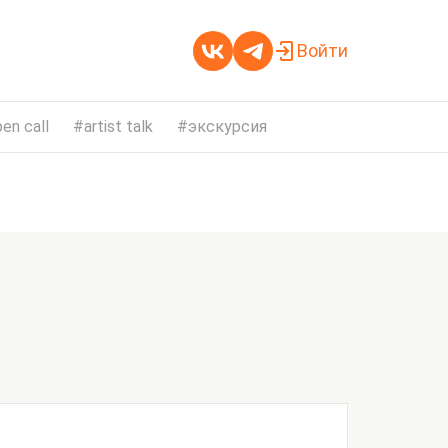
Войти
en call
artist talk
экскурсия