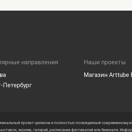
лярные направления
Наши проекты
ва
Магазин Arttube E
-Петербург
уникальный проект целиком и полностью посвященный современному иск
 выставок, музеев, галерей, расписание фестивалей или биеннале. Инф