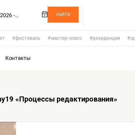
2026 -
НАЙТИ
/2026
ет
фестиваль
мастер-класс
резиденция
op
Контакты
my19 «Процессы редактирования»