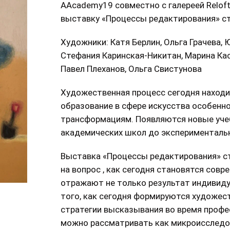
AAcademy19 совместно с галереей Relof
выставку «Процессы редактирования» с
Художники: Катя Берлин, Ольга Грачева,
Стефания Каринская-Никитан, Марина Кас
Павел Плеханов, Ольга Свистунова
Художественная процесс сегодня находи
образование в сфере искусства особенно
трансформациям. Появляются новые уч
академических школ до эксперименталь
Выставка «Процессы редактирования» ст
на вопрос , как сегодня становятся со
отражают не только результат индивидуа
того, как сегодня формируются художест
стратегии высказывания во время профе
можно рассматривать как микроисследо