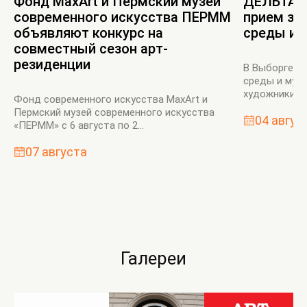
Фонд MaxArt и Пермский музей
ДЕЛЬТА’n
современного искусства ПЕРММ
прием за
объявляют конкурс на
среды и 
совместный сезон арт-
резиденции
В Выборге в
среды и мул
художники бу
Фонд современного искусства MaxArt и
Пермский музей современного искусства
04 авгус
«ПЕРММ» с 6 августа по 2...
07 августа
Галереи