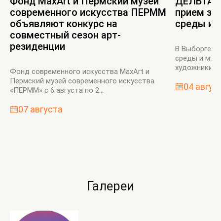
Фонд MaxArt и Пермский музей
ДЕЛЬТА’n
современного искусства ПЕРММ
прием за
объявляют конкурс на
среды и 
совместный сезон арт-
резиденции
В Выборге в
среды и мул
художники бу
Фонд современного искусства MaxArt и
Пермский музей современного искусства
04 авгус
«ПЕРММ» с 6 августа по 2...
07 августа
Галереи