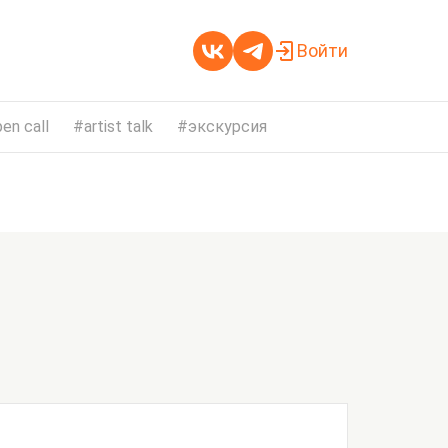
Войти
en call
artist talk
экскурсия