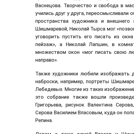
Васнецова. Творчество и свобода в мас
учились друг у друга, переосмысливали 
пространства художника и внешнего 
Шишмаревой, Николай Тырса мог «позвон
уговорить пустить его писать из окн
пейзаж», а Николай Лапшин, в комна
множеством окон «мог писать свою лю
направо».
Также художники любили изображать др
наброски, например, портреты Шишмар
Лебедевых. Многие из таких изображени
это собрание также вошли произведе
Григорьева, рисунок Валентина Серов
Серова Василием Власовым, куда он попа
Репина.