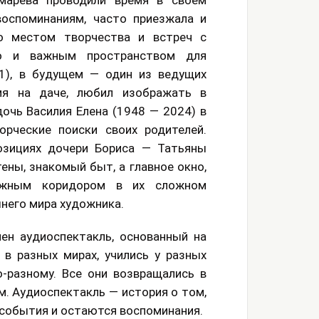
арева проводили время в своем
оспоминаниям, часто приезжала и
о местом творчества и встреч с
но и важным пространством для
1), в будущем — один из ведущих
мя на даче, любил изображать в
дочь Василия Елена (1948 — 2024) в
рческие поиски своих родителей.
зициях дочери Бориса — Татьяны
тены, знакомый быт, а главное окно,
ажным коридором в их сложном
него мира художника.
ен аудиоспектакль, основанный на
 в разных мирах, учились у разных
-разному. Все они возвращались в
. Аудиоспектакль — история о том,
, события и остаются воспоминания.