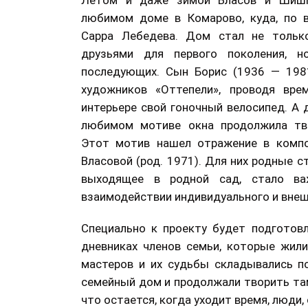
Летом и даже зимой Власов и Шишм
любимом доме в Комарово, куда, по в
Сарра Лебедева. Дом стал не тольк
друзьями для первого поколения, 
последующих. Сын Борис (1936 — 198
художников «Оттепели», проводя вре
интерьере свой гоночный велосипед. А 
любимом мотиве окна продолжила тво
Этот мотив нашел отражение в компо
Власовой (род. 1971). Для них родные с
выходящее в родной сад, стало в
взаимодействии индивидуального и внеш
Специально к проекту будет подготовл
дневниках членов семьи, которые жили
мастеров и их судьбы складывались по
семейный дом и продолжали творить там
что остается, когда уходит время, люди