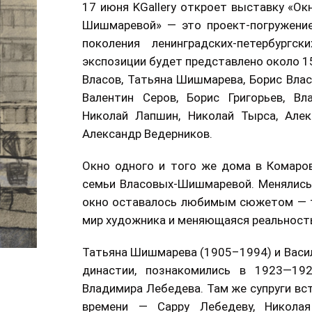
17 июня KGallery откроет выставку «Окн
Шишмаревой» — это проект-погружение
поколения ленинградских-петербургс
экспозиции будет представлено около 15
Власов, Татьяна Шишмарева, Борис Власо
Валентин Серов, Борис Григорьев, Вл
Николай Лапшин, Николай Тырса, Алекс
Александр Ведерников.
Окно одного и того же дома в Комаров
семьи Власовых-Шишмаревой. Менялись э
окно оставалось любимым сюжетом — то
мир художника и меняющаяся реальност
Татьяна Шишмарева (1905–1994) и Васил
династии, познакомились в 1923—192
Владимира Лебедева. Там же супруги вс
времени — Сарру Лебедеву, Николая