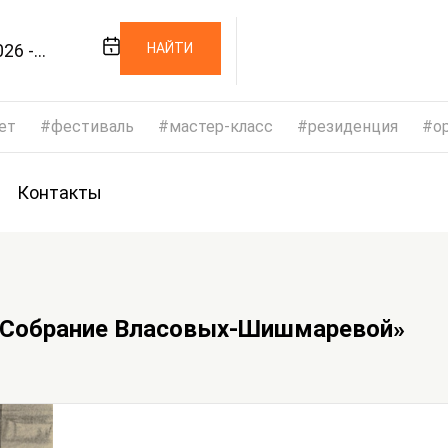
26 -
НАЙТИ
026
ет
фестиваль
мастер-класс
резиденция
op
Контакты
.. Собрание Власовых-Шишмаревой»