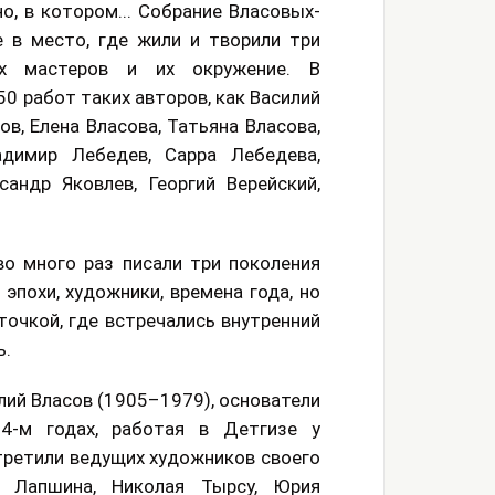
о, в котором... Собрание Власовых-
 в место, где жили и творили три
ких мастеров и их окружение. В
0 работ таких авторов, как Василий
в, Елена Власова, Татьяна Власова,
адимир Лебедев, Сарра Лебедева,
андр Яковлев, Георгий Верейский,
о много раз писали три поколения
похи, художники, времена года, но
чкой, где встречались внутренний
ь.
ий Власов (1905–1979), основатели
4-м годах, работая в Детгизе у
третили ведущих художников своего
 Лапшина, Николая Тырсу, Юрия