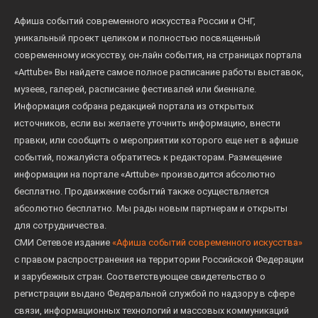
Афиша событий современного искусства России и СНГ,
Традиционно, к выставке планируется двухтомное
уникальный проект целиком и полностью посвященный
издание, первый том которого будет включать в
современному искусству, он-лайн события, на страницах портала
себя исследование творчества художников и
«Arttube» Вы найдете самое полное расписание работы выставок,
альбом произведений, представленных на
музеев, галерей, расписание фестивалей или биеннале.
выставке. Второй том будет посвящен
Информация собрана редакцией портала из открытых
воспоминаниям художников о знакомстве и
источников, если вы желаете уточнить информацию, внести
совместной работе с известными
правки, или сообщить о мероприятии которого еще нет в афише
представителями культуры своего времени.
событий, пожалуйста обратитесь к редакторам. Размещение
Выставка будет включать обширные
информации на портале «Arttube» производится абсолютно
параллельную и инклюзивную программы, в
бесплатно. Продвижение событий также осуществляется
абсолютно бесплатно. Мы рады новым партнерам и открыты
которые войдут лекции, мастер-классы и
для сотрудничества.
экскурсии.
СМИ Сетевое издание
«Афиша событий современного искусства»
с правом распространения на территории Российской Федерации
Благодаря художникам Эмилю Капелюшу и Яне
и зарубежных стран. Соответствующее свидетельство о
Глушанок пространство галереи вновь станет
регистрации выдано Федеральной службой по надзору в сфере
этим домом династии Власовых-Шишмаревой — с
связи, информационных технологий и массовых коммуникаций
родными холстами, оконными рамами,