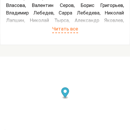
Власова, Валентин Серов, Борис Григорьев,
Владимир Лебедев, Сарра Лебедева, Николай
Лапшин, Николай Тырса, Александр Яковлев,
Георгий Верейский, Александр Ведерников.
Читать все
Окно одного и того же дома в Комарово много раз
писали три поколения семьи Власовых-
Шишмаревой. Менялись эпохи, художники, времена
года, но окно оставалось любимым сюжетом —
точкой, где встречались внутренний мир
художника и меняющаяся реальность.
Татьяна Шишмарева (1905–1994) и Василий
Власов (1905–1979), основатели династии,
познакомились в 1923—1924-м годах, работая в
Детгизе у Владимира Лебедева. Там же супруги
встретили ведущих художников своего времени —