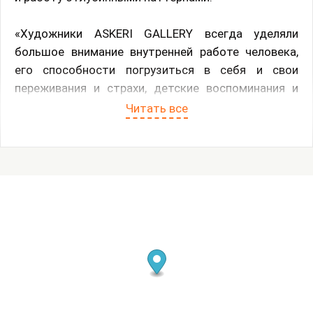
«Художники ASKERI GALLERY всегда уделяли
большое внимание внутренней работе человека,
его способности погрузиться в себя и свои
переживания и страхи, детские воспоминания и
мечты. Целостность и многогранность
Читать все
человеческого сознания столь уникальна, что
каждый из нас представляет собой целый
отдельный мир, на исследование которого может
уйти вся жизнь. Картины Маши Руденко и Питера
Опхайма дают нам ключи, способные открыть
многие двери нашего сознания. У нас получился
потрясающе глубокий разговор о самом важном -
очень личный и при этом очень простой, знакомый
каждому из нас. Это разговор о детстве, а еще - о
наших базовых установках, основополагающих
аспектах наших личностей, внутренних и внешних