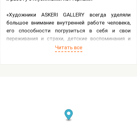
«Художники ASKERI GALLERY всегда уделяли
большое внимание внутренней работе человека,
его способности погрузиться в себя и свои
переживания и страхи, детские воспоминания и
мечты. Целостность и многогранность
Читать все
человеческого сознания столь уникальна, что
каждый из нас представляет собой целый
отдельный мир, на исследование которого может
уйти вся жизнь. Картины Маши Руденко и Питера
Опхайма дают нам ключи, способные открыть
многие двери нашего сознания. У нас получился
потрясающе глубокий разговор о самом важном -
очень личный и при этом очень простой, знакомый
каждому из нас. Это разговор о детстве, а еще - о
наших базовых установках, основополагающих
аспектах наших личностей, внутренних и внешних