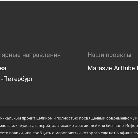
лярные направления
Наши проекты
ва
Магазин Arttube E
-Петербург
уникальный проект целиком и полностью посвященный современному иск
 выставок, музеев, галерей, расписание фестивалей или биеннале. Инф
ести правки, или сообщить о мероприятии которого еще нет в афише с