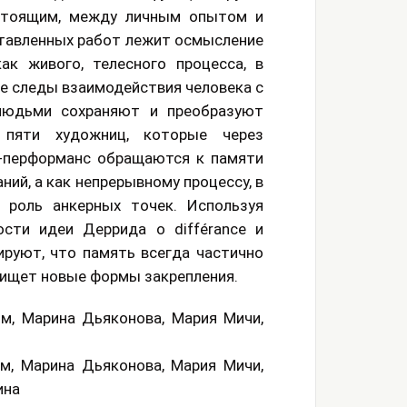
тоящим, между личным опытом и
тавленных работ лежит осмысление
ак живого, телесного процесса, в
е следы взаимодействия человека с
 людьми сохраняют и преобразуют
пяти художниц, которые через
ео-перформанс обращаются к памяти
ий, а как непрерывному процессу, в
 роль анкерных точек. Используя
сти идеи Деррида о différance и
ируют, что память всегда частично
м ищет новые формы закрепления.
им, Марина Дьяконова, Мария Мичи,
им, Марина Дьяконова, Мария Мичи,
ина