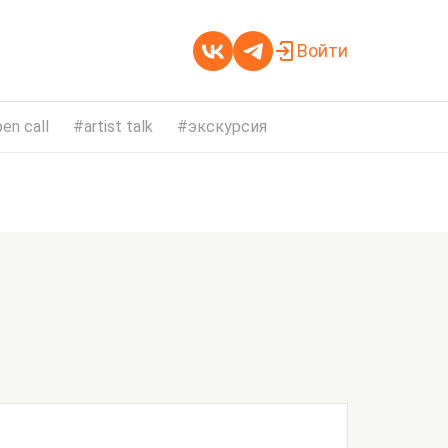
Войти
en call
artist talk
экскурсия