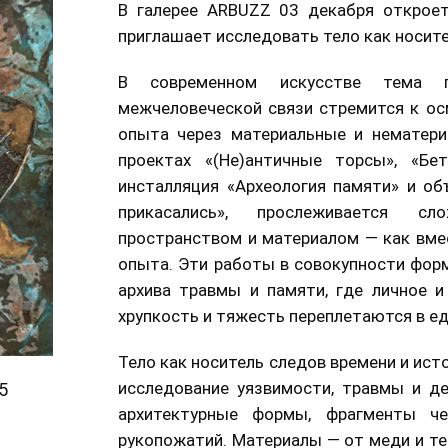
В галерее ARBUZZ 03 декабря откроет
приглашает исследовать тело как носите
В современном искусстве тема п
межчеловеческой связи стремится к ос
опыта через материальные и нематери
проектах «(Не)античные торсы», «Бе
инсталляция «Археология памяти» и об
прикасались», прослеживается 
пространством и материалом — как вме
опыта. Эти работы в совокупности фор
архива травмы и памяти, где личное и 
хрупкость и тяжесть переплетаются в е
Тело как носитель следов времени и ист
исследование уязвимости, травмы и д
5
архитектурные формы, фрагменты че
рукопожатий. Материалы — от меди и т