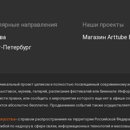
лярные направления
Наши проекты
ва
Магазин Arttube E
-Петербург
уникальный проект целиком и полностью посвященный современному иск
 выставок, музеев, галерей, расписание фестивалей или биеннале. Инф
ести правки, или сообщить о мероприятии которого еще нет в афише с
дится абсолютно бесплатно. Продвижение событий также осуществляе
скусства»
с правом распространения на территории Российской Федера
жбой по надзору в сфере связи, информационных технологий и массов