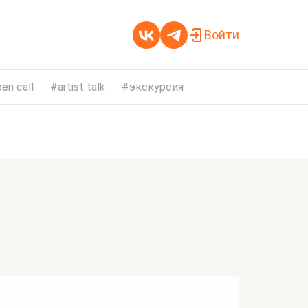
Войти
en call
artist talk
экскурсия