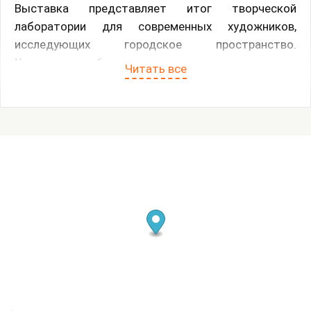
Выставка представляет итог творческой
лаборатории для современных художников,
исследующих городское пространство.
Участником было предложено визуально и
Читать все
пластически осмыслить тему города в самых
разных его проявлениях. Историческом - авторы
рассматривают, как на протяжении веков менялся
ландшафт любимого района; урбанистическом -
здесь художники придумывают собственные
системы городской навигации; экологическом - в
экспозиции будет представлена серия работ,
посвященная исчезающим видам городских птиц;
и, наконец, личном - для многих художников город
является синонимом дома, близкого и понятного
места, связанного с детскими воспоминаниями.
Представленные работы выполнены в самых