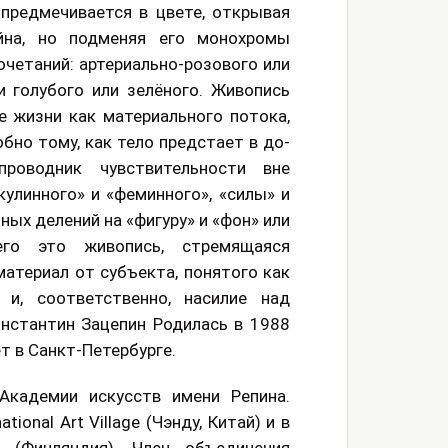
предмечивается в цвете, открывая
йна, но подменяя его монохромы
четаний: артериально-розового или
 голубого или зелёного. Живопись
 жизни как материального потока,
бно тому, как тело предстает в до-
роводник чувствительности вне
улинного» и «феминного», «силы» и
ных делений на «фигуру» и «фон» или
его это живопись, стремящаяся
атериал от субъекта, понятого как
 и, соответственно, насилие над
онстантин Зацепин Родилась в 1988
т в Санкт-Петербурге.
Академии искусств имени Репина.
ional Art Village (Чэнду, Китай) и в