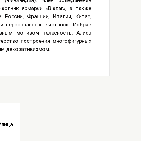
es (Финляндия). Член объединения
астник ярмарки «Blazar», а также
 России, Франции, Италии, Китае,
ми персональных выставок. Избрав
вным мотивом телесность, Алиса
терство построения многофигурных
им декоративизмом.
Улица