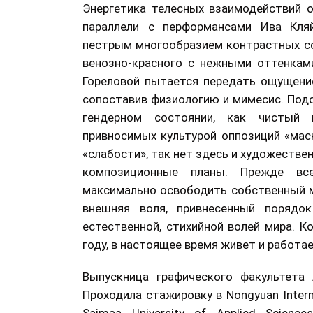
Энергетика телесных взаимодействий о
параллели с перформансами Ива Кля
пестрым многообразием контрастных со
венозно-красного с нежными оттенками
Гореловой пытается передать ощущение
сопоставив физиологию и мимесис. Подо
гендерном состоянии, как чистый п
привносимых культурой оппозиций «маск
«слабости», так нет здесь и художествен
композиционные планы. Прежде вс
максимально освободить собственный м
внешняя воля, привнесенный порядок
естественной, стихийной волей мира. К
году, в настоящее время живет и работае
Выпускница графического факультета 
Проходила стажировку в Nongyuan Internat