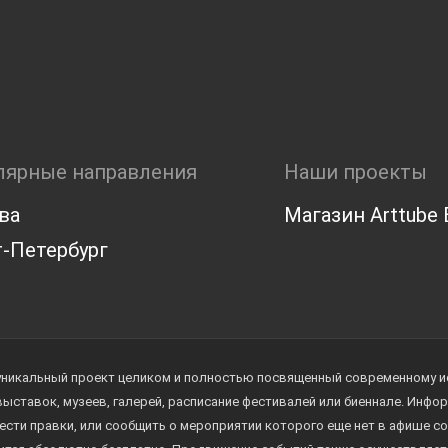
лярные направления
Наши проекты
ва
Магазин Arttube E
-Петербург
уникальный проект целиком и полностью посвященный современному иск
 выставок, музеев, галерей, расписание фестивалей или биеннале. Инф
ести правки, или сообщить о мероприятии которого еще нет в афише с