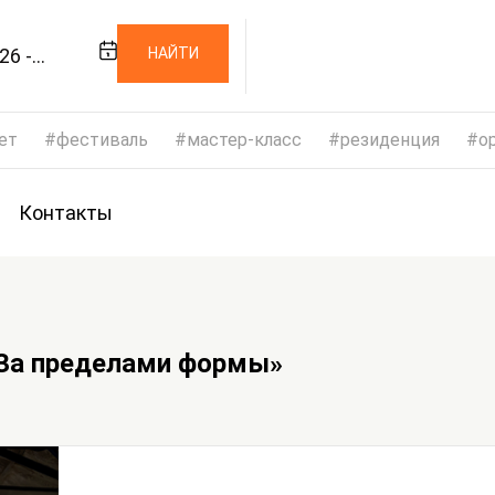
26 -
НАЙТИ
026
ет
фестиваль
мастер-класс
резиденция
op
Контакты
«За пределами формы»