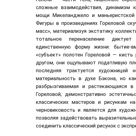
сложные взаимодействия, динамизм к
мощи Микеланджело и маньеристской 
Фигуры в произведениях Гореловой ску
масс», материализуя экстатику коллект
тотальное перенаселение диктует
единственную форму жизни: бытие-вм
«субъект» полотен Гореловой — кисть 
другом, они ощупывают податливую пло
последняя трактуется художницей 
материальность в духе Бэкона, но как
разбрызгиваемая и растекающаяся в 
Гореловой, демонстративно эстетичны
классических мастеров и рисункам на
черновиковость и является для худож
позволяя задействовать выразительные
соединить классический рисунок с эксп