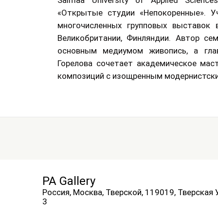
Saimaa University of Applied Scienc
«Открытые студии «Непокоренные». Уч
многочисленных групповых выставок в
Великобритании, Финляндии. Автор се
основным медиумом живопись, а гла
Горелова сочетает академическое мас
композиций с изощренным модернистск
PA Gallery
Россия, Москва, Тверской, 119019, Тверская 
3