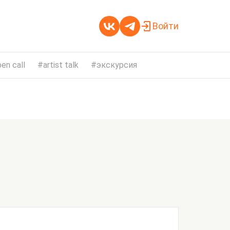
Войти
en call
artist talk
экскурсия