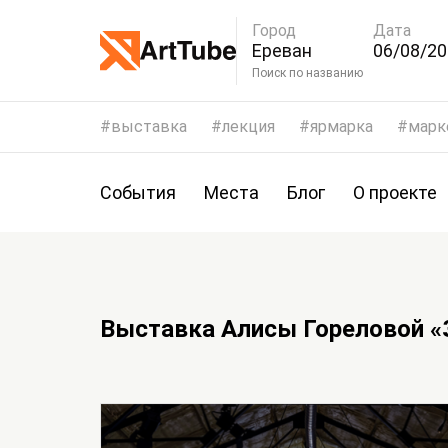
Город
Дата
Ереван
06/08/20
09/08/2
Поиск по названию
выставка
лекция
ярмарка
марк
События
Места
Блог
О проекте
Выставка Алисы Гореловой 