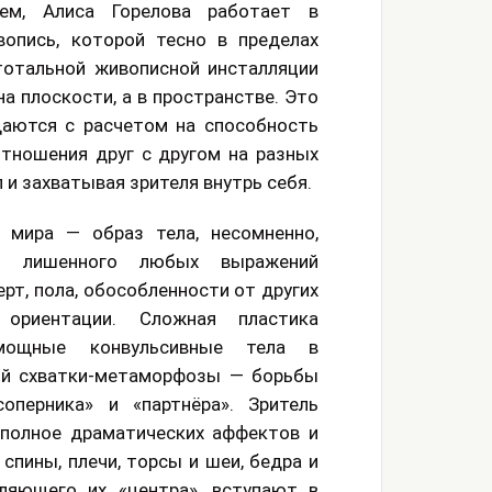
ем, Алиса Горелова работает в
опись, которой тесно в пределах
тотальной живописной инсталляции
а плоскости, а в пространстве. Это
даются с расчетом на способность
отношения друг с другом на разных
 и захватывая зрителя внутрь себя.
 мира — образ тела, несомненно,
но лишенного любых выражений
рт, пола, обособленности от других
 ориентации. Сложная пластика
 мощные конвульсивные тела в
ой схватки-метаморфозы — борьбы
оперника» и «партнёра». Зритель
 полное драматических аффектов и
спины, плечи, торсы и шеи, бедра и
ляющего их «центра», вступают в