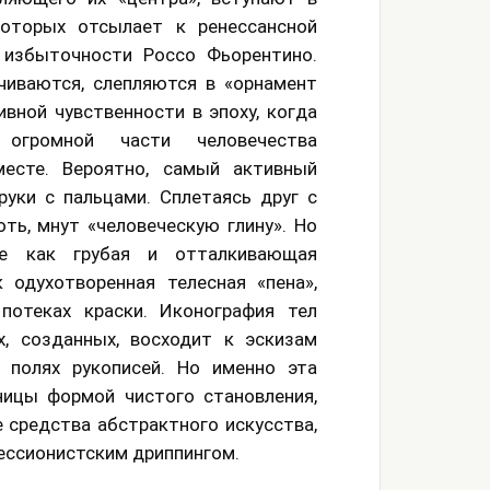
оторых отсылает к ренессансной
избыточности Россо Фьорентино.
чиваются, слепляются в «орнамент
ивной чувственности в эпоху, когда
 огромной части человечества
есте. Вероятно, самый активный
руки с пальцами. Сплетаясь друг с
ть, мнут «человеческую глину». Но
не как грубая и отталкивающая
 одухотворенная телесная «пена»,
потеках краски. Иконография тел
х, созданных, восходит к эскизам
 полях рукописей. Но именно эта
ницы формой чистого становления,
 средства абстрактного искусства,
рессионистским дриппингом.