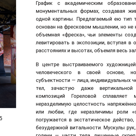
График с академическим образовани
монументальных формах, создавая жив
одной картины. Предлагаемый ею тип 
основан на фресковом мышлении, но не н
объемная «фреска», чьи элементы соз
левитировать в экспозиции, вступая в 
расстояниях и высотах, объемля весь зал
В центре выстраиваемого художницей
человеческого в своей основе, 
субъектности — лица, индивидуальных че
тел, зачастую даже вертикальной
композиций Гореловой сплавляет
неразделимую целостность напряжённ
или любви, где неразличимы роли «с
5
погружается в экстатическое действо,
безудержной витальности. Мускулы рук, 
голени — части тела, лишенные скреп