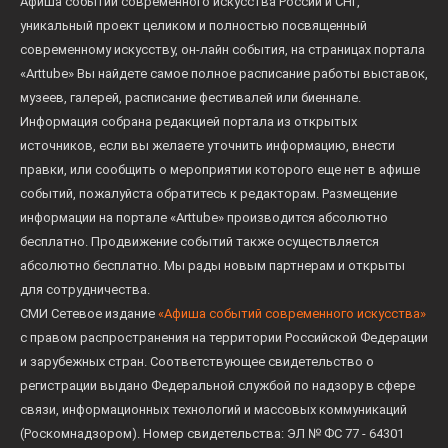
Афиша событий современного искусства России и СНГ,
демонстрации фильма «Снегурочка» —
уникальный проект целиком и полностью посвященный
выдающегося произведения немого кино 1914
современному искусству, он-лайн события, на страницах портала
года работы легендарного мастера кукольной
«Arttube» Вы найдете самое полное расписание работы выставок,
анимации Владислава Старевича. Здесь же
музеев, галерей, расписание фестивалей или биеннале.
прозвучат музыкальные фрагменты из оперы
Информация собрана редакцией портала из открытых
«Снегурочка». Живой декорацией васнецовского
источников, если вы желаете уточнить информацию, внести
Берендеева царства может служить сама усадьба
правки, или сообщить о мероприятии которого еще нет в афише
событий, пожалуйста обратитесь к редакторам. Размещение
Абрамцево, архитектурные образы которой
информации на портале «Arttube» производится абсолютно
закономерно перекликаются с театральными
бесплатно. Продвижение событий также осуществляется
эскизами Васнецова и общей сценографией
абсолютно бесплатно. Мы рады новым партнерам и открыты
пространства выставки.
для сотрудничества.
СМИ Сетевое издание
«Афиша событий современного искусства»
Художники: Виктор Васнецов, Сергей Малютин,
с правом распространения на территории Российской Федерации
Михаил Врубель, Илья Остроухов, Евгений
и зарубежных стран. Соответствующее свидетельство о
Гриневич.
регистрации выдано Федеральной службой по надзору в сфере
связи, информационных технологий и массовых коммуникаций
(Роскомнадзором). Номер свидетельства: ЭЛ № ФС 77 - 64301