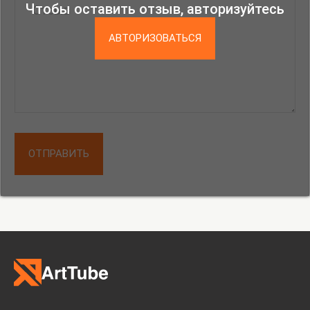
Чтобы оставить отзыв, авторизуйтесь
украшали предметы крестьянского быта. Эти
мотивы используются в оформлении экспозиции,
АВТОРИЗОВАТЬСЯ
по замыслу куратора Музея-заповедника Елены
Митрофановой, и воплощены художником проекта
Евгением Гриневичем. Отталкиваясь от
васнецовских эскизов, дополненных цитатами из
сказки Островского, Гриневич формирует
сценическое пространство выставки,
отражающее постепенное развитие сказочного
ОТПРАВИТЬ
сюжета и трансформацию его героев. Особое
место уделяется моменту «таяния Снегурочки»,
который считается одним из самых трогательных
эпизодов оперы. В представленной на выставке
инсталляции показана хрупкая нежность образа
Снегурочки, которой суждено погибнуть под
натиском живительных сил весенней природы.