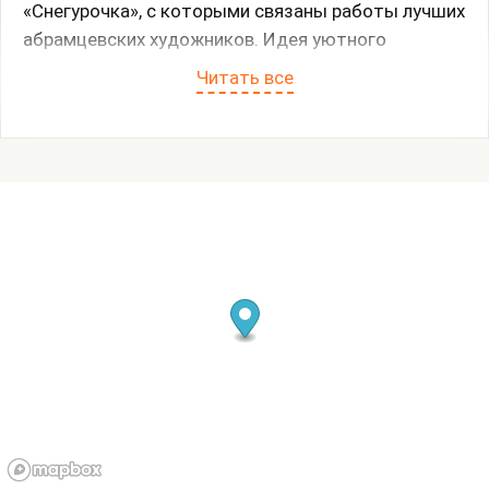
«Снегурочка», с которыми связаны работы лучших
абрамцевских художников. Идея уютного
домашнего спектакля, зародившаяся в узком
Читать все
дружеском кругу, была одной из самых больших
удач в истории Абрамцево. Кураторы проекта
стремились воссоздать творческую атмосферу
усадьбы, где литература и музыка соседствовали
с изобразительным искусством, а современные
художники вступали в диалог с русской
традиционной культурой.
Обращение к этой сказке естественно для
художников Абрамцевского кружка, которые
интересовались русским фольклором, изучали его,
иллюстрировали сказки и былины.
Представленные в экспозиции эскизы костюмов и
декораций, выполненные Виктором Васнецовым
для первой постановки «Снегурочки»,