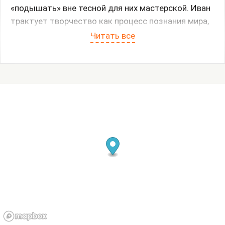
«подышать» вне тесной для них мастерской. Иван
трактует творчество как процесс познания мира,
не делит картины на старые и новые и в целом
Читать все
действует вне привычного алгоритма, стремясь
взломать программу восприятия и ставя под
сомнение каждый базовый термин. Тем не менее,
«выставка» существует в его системе координат
как этап пространственной жизни холста. «Хохот»
– это и критическое отношение к «объективной»
реальности, и сползающий красочный слой.
Картиной же холст становится только внутри
сознания созерцающего, поэтому каждому
предстоит реализовать право на собственное
видение.
Музей нонконформистского искусства,
Большой зал.