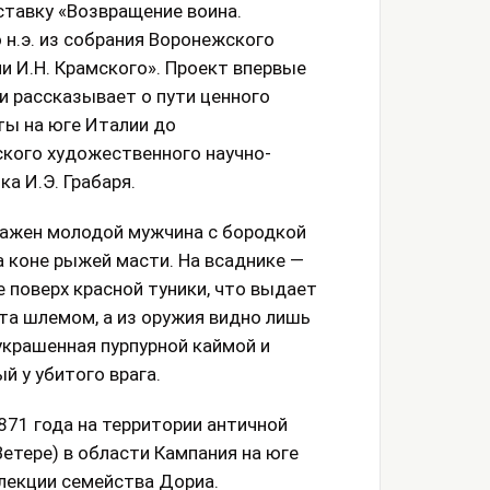
ставку «Возвращение воина.
 н.э. из собрания Воронежского
и И.Н. Крамского». Проект впервые
и рассказывает о пути ценного
ты на юге Италии до
кого художественного научно-
а И.Э. Грабаря.
ражен молодой мужчина с бородкой
 коне рыжей масти. На всаднике —
е поверх красной туники, что выдает
рыта шлемом, а из оружия видно лишь
 украшенная пурпурной каймой и
й у убитого врага.
871 года на территории античной
етере) в области Кампания на юге
ллекции семейства Дориа.