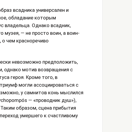
образ всадника универсален и
ное, обладание которым
с владельца. Однако всадник,
музея, — не просто воин, а воин-
 о чем красноречиво
рески невозможно предположить,
и, однако мотив возвращения с
уса героя. Кроме того, в
 триумф могли ассоциироваться с
озможно, у самнитов конь мыслился
sychopompós — «проводник душ»),
 Таким образом, сцена прибытия
 переход умершего к счастливому