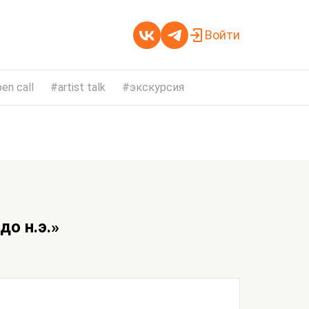
Войти
en call
artist talk
экскурсия
до н.э.»