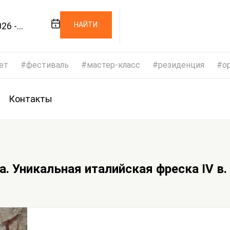
26 -
НАЙТИ
026
ет
фестиваль
мастер-класс
резиденция
op
Контакты
 Уникальная италийская фреска IV в. 