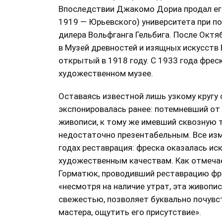
Впоследствии Джакомо Дориа продал его
1919 — Юрьевского) университета при по
дилера Вольфганга Гельбига. После Окт
в Музей древностей и изящных искусств
открытый в 1918 году. С 1933 года фрес
художественном музее.
Оставаясь известной лишь узкому кругу 
экспонировалась ранее: потемневший от
живописи, к тому же имевший сквозную т
недостаточно презентабельным. Все из
годах реставрация: фреска оказалась ис
художественным качествам. Как отмеча
Горматюк, проводивший реставрацию фрес
«несмотря на наличие утрат, эта живопи
свежестью, позволяет буквально почувс
мастера, ощутить его присутствие».