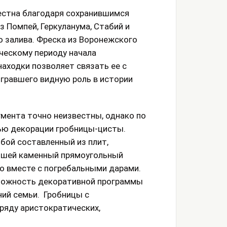
естна благодаря сохранившимся
 Помпей, Геркуланума, Стабий и
о залива. Фреска из Воронежского
ческому периоду начала
аходки позволяет связать ее с
ыгравшего видную роль в истории
мента точно неизвестны, однако по
тью декорации гробницы-цисты.
бой составленный из плит,
ышей каменный прямоугольный
о вместе с погребальными дарами.
сложность декоративной программы
ний семьи. Гробницы с
ряду аристократических,