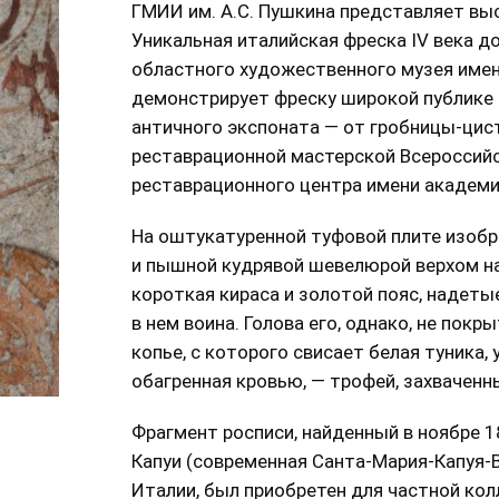
ГМИИ им. А.С. Пушкина представляет вы
Уникальная италийская фреска IV века до
областного художественного музея имен
демонстрирует фреску широкой публике 
античного экспоната — от гробницы-цис
реставрационной мастерской Всероссийс
реставрационного центра имени академик
На оштукатуренной туфовой плите изоб
и пышной кудрявой шевелюрой верхом на
короткая кираса и золотой пояс, надеты
в нем воина. Голова его, однако, не пок
копье, с которого свисает белая туника,
обагренная кровью, — трофей, захваченны
Фрагмент росписи, найденный в ноябре 1
Капуи (современная Санта-Мария-Капуя-В
Италии, был приобретен для частной ко