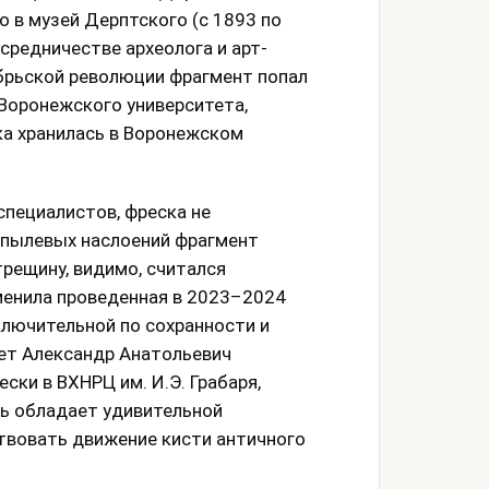
 в музей Дерптского (с 1893 по
средничестве археолога и арт-
ябрьской революции фрагмент попал
 Воронежского университета,
ка хранилась в Воронежском
специалистов, фреска не
 пылевых наслоений фрагмент
рещину, видимо, считался
менила проведенная в 2023–2024
ключительной по сохранности и
ет Александр Анатольевич
ки в ВХНРЦ им. И.Э. Грабаря,
сь обладает удивительной
твовать движение кисти античного