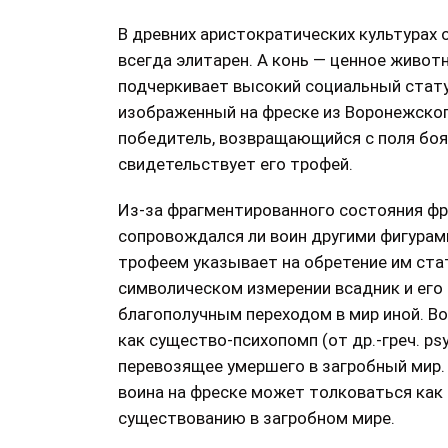
В древних аристократических культурах 
всегда элитарен. А конь — ценное живот
подчеркивает высокий социальный стату
изображенный на фреске из Воронежского 
победитель, возвращающийся с поля боя,
свидетельствует его трофей.
Из-за фрагментированного состояния ф
сопровождался ли воин другими фигурам
трофеем указывает на обретение им стат
символическом измерении всадник и его
благополучным переходом в мир иной. В
как существо-психопомп (от др.-греч. p
перевозящее умершего в загробный мир.
воина на фреске может толковаться как
существованию в загробном мире.