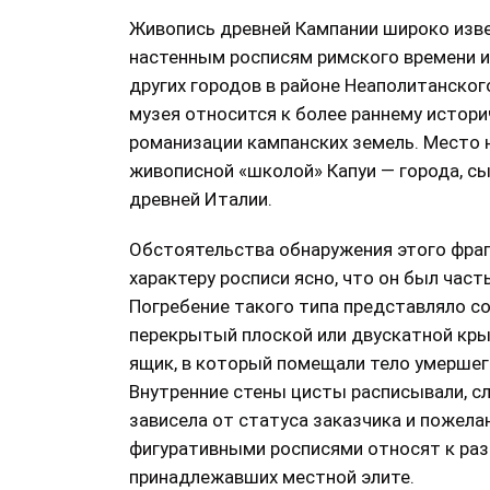
Живопись древней Кампании широко изв
настенным росписям римского времени из
других городов в районе Неаполитанског
музея относится к более раннему истори
романизации кампанских земель. Место н
живописной «школой» Капуи — города, с
древней Италии.
Обстоятельства обнаружения этого фраг
характеру росписи ясно, что он был час
Погребение такого типа представляло со
перекрытый плоской или двускатной кр
ящик, в который помещали тело умершег
Внутренние стены цисты расписывали, 
зависела от статуса заказчика и пожела
фигуративными росписями относят к раз
принадлежавших местной элите.