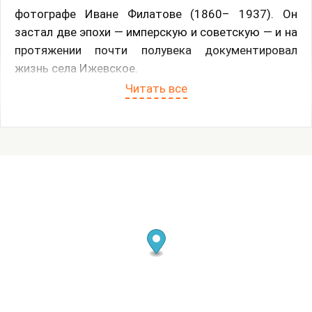
фотографе Иване Филатове (1860– 1937). Он
застал две эпохи — имперскую и советскую — и на
протяжении почти полувека документировал
жизнь села Ижевское.
Читать все
Ижевское прославилось тем, что его жители —
крестьяне — выкупили себя из крепостной
зависимости у помещика Николая Демидова в
1832 году. Это случилось за 29 лет до отмены
крепостного права в Российской империи
(крепостное право было отменено в 1861 году). В
июне 1832 года император Николай I завизировал
сделку между крестьянами и помещиком.
Единовременно волю получили 12 тысяч человек.
К 1830-м годам жители Ижевского уже накопили
большой и редкий для средней полосы России