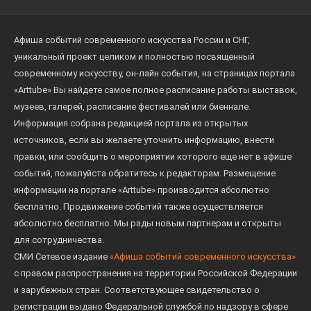
фотограф-любитель Иван Мысев, чьи снимки
также представлены в экспозиции. После смерти
Афиша событий современного искусства России и СНГ,
Ивана Филатова в 1937 году Мысев забрал его
уникальный проект целиком и полностью посвященный
стеклянные негативы на хранение, но вскоре был
современному искусству, он-лайн события, на страницах портала
репрессирован и погиб в лагере в 1940-х годах.
«Arttube» Вы найдете самое полное расписание работы выставок,
Хранить архив Филатова продолжила сестра
музеев, галерей, расписание фестивалей или биеннале.
Мысева Мария. Позднее ее наследники передали
Информация собрана редакцией портала из открытых
бесценные негативы в Музей К. Э. Циолковского в
источников, если вы желаете уточнить информацию, внести
Ижевском (Ижевское — родина великого русского
правки, или сообщить о мероприятии которого еще нет в афише
событий, пожалуйста обратитесь к редакторам. Размещение
ученого и основоположника теоретической
информации на портале «Arttube» производится абсолютно
космонавтики Константина Циолковского), где
бесплатно. Продвижение событий также осуществляется
уже находилась часть фотографий Филатова.
абсолютно бесплатно. Мы рады новым партнерам и открыты
для сотрудничества.
Сегодня энтузиасты из проекта Дом Филатова
СМИ Сетевое издание
«Афиша событий современного искусства»
восстанавливают в Ижевском дом фотографа и
с правом распространения на территории Российской Федерации
ведут кропотливую научно-исследовательскую
и зарубежных стран. Соответствующее свидетельство о
работу по поиску и атрибуции снимков Филатова.
регистрации выдано Федеральной службой по надзору в сфере