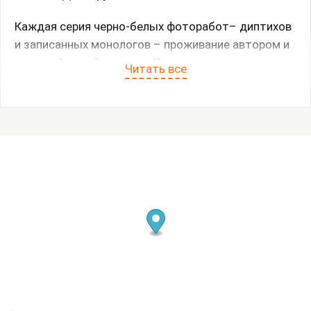
Каждая серия черно-белых фоторабот– диптихов
и записанных монологов – проживание автором и
героиней новой истории. Проект исследует дух и
Читать все
его взаимодействие с телом – путь самопознания
женщины, идущей к принятию себя, иллюстрирует,
как изменения тела, влияние окружения и
общественные ожидания формируют сексуальную
идентичность.
«Я соберу все истории, что так ценны, в свою
тетрадь. Переплету их и донесу до вас. Вы так
ценны и каждая из вас останется лучом внутри. А
все, что недосказано – между строк – смотри и
чувствуй…»
(с) М.Д.