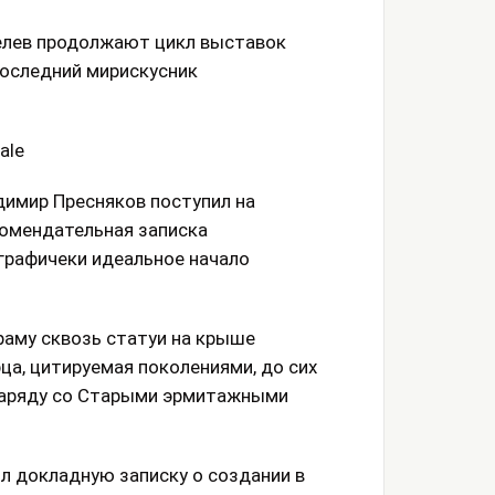
велев продолжают цикл выставок
последний мирискусник
ale
димир Пресняков поступил на
комендательная записка
графичеки идеальное начало
раму сквозь статуи на крыше
ца, цитируемая поколениями, до сих
 наряду со Старыми эрмитажными
л докладную записку о создании в