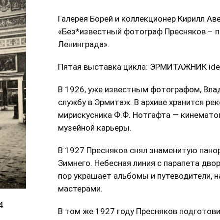
Галерея Борей и коллекционер Кирилл А
«Без*известный фотограф Пресняков – 
Ленинграда».
Пятая выставка цикла: ЭРМИТАЖНИК ide
В 1926, уже известным фотографом, Вла
службу в Эрмитаж. В архиве хранится ре
мирискусника Ф.Ф. Нотгафта — кинемато
музейной карьеры.
В 1927 Пресняков снял знаменитую пано
Зимнего. Небесная линия с парапета двор
пор украшает альбомы и путеводители,
мастерами.
4
В том же 1927 году Пресняков подготови