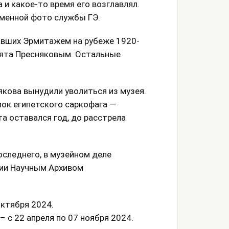
и какое-то время его возглавлял.
еменной фото службы ГЭ.
вших Эрмитажем на рубеже 1920-
снята Пресняковым. Остальные
якова вынудили уволиться из музея.
мок египетского саркофага —
а оставался год, до расстрела
оследнего, в музейном деле
ии Научным Архивом
октября 2024.
 с 22 апреля по 07 ноября 2024.