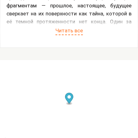
фрагментам — прошлое, настоящее, будущее
сверкает на их поверхности как тайна, которой в
её темной протяженности нет конца. Один за
другим возникают образы, пойманные заботливой
Читать все
рукой художника — изменчивые, зыбкие,
нелогичные, перепридуманные. Область
равновесия — едва ли выдержит поток
размышлений. Она — лишь краткий промежуток, в
котором силы утрачивают свое преимущество и
на мгновение кажется, что время кончилось и
воцарился покой. До забвения можно дотянуться
рукой и не пораниться. А за ним — обнаружить
открытое и вечное пространство, в котором
спокойно и трепетно над землей плывут облака.