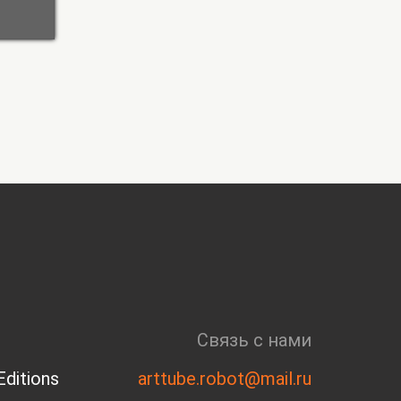
Связь с нами
ditions
arttube.robot@mail.ru