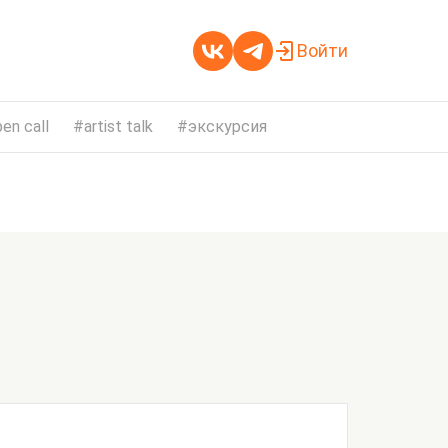
Войти
en call
artist talk
экскурсия