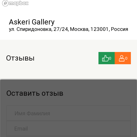
«Эта выставка — о встречах, которые будто бы
случайны, но в итоге оказываются
судьбоносными. Искусство — универсальный
Askeri Gallery
язык, способный преодолевать любые границы:
ул. Спиридоновка, 27/24, Москва, 123001, Россия
географические, культурные, языковые. Особенно
важно сегодня строить мосты между культурами,
искать точки соприкосновения, вдохновляться
Отзывы
друг другом. Мы рады, что наша галерея
0
0
становится пространством, где происходит
именно такой диалог — глубокий, живой,
человеческий. Уверена, что эта встреча с
корейским искусством оставит у зрителей
Оставить отзыв
чувство сопричастности к общей мировой
культуре".