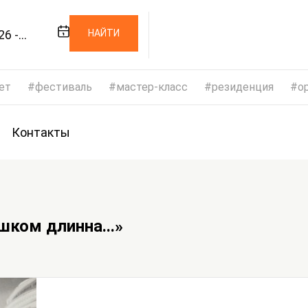
26 -
НАЙТИ
26
ет
фестиваль
мастер-класс
резиденция
op
Контакты
шком длинна...»