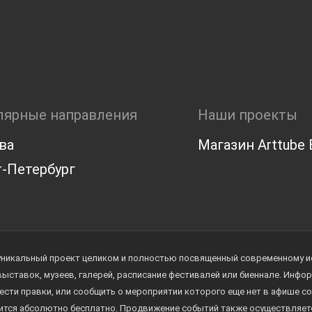
лярные направления
Наши проекты
ва
Магазин Arttube E
-Петербург
уникальный проект целиком и полностью посвященный современному иск
 выставок, музеев, галерей, расписание фестивалей или биеннале. Инф
ести правки, или сообщить о мероприятии которого еще нет в афише с
дится абсолютно бесплатно. Продвижение событий также осуществляе