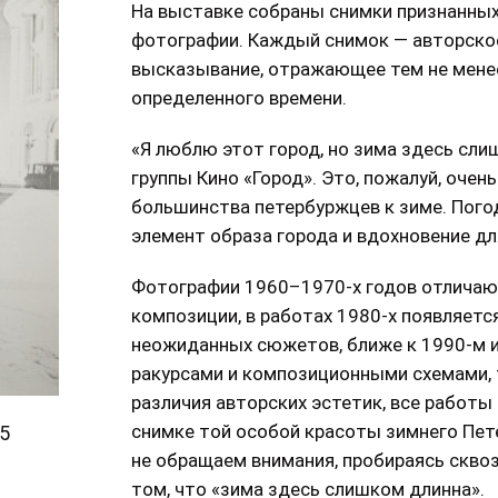
На выставке собраны снимки признанных
фотографии. Каждый снимок — авторско
высказывание, отражающее тем не менее
определенного времени.
«Я люблю этот город, но зима здесь сли
группы Кино «Город». Это, пожалуй, оче
большинства петербуржцев к зиме. Пог
элемент образа города и вдохновение дл
Фотографии 1960–1970-х годов отличаю
композиции, в работах 1980-х появляетс
неожиданных сюжетов, ближе к 1990-м 
ракурсами и композиционными схемами, т
различия авторских эстетик, все работ
снимке той особой красоты зимнего Пет
5
не обращаем внимания, пробираясь сквозь
том, что «зима здесь слишком длинна».