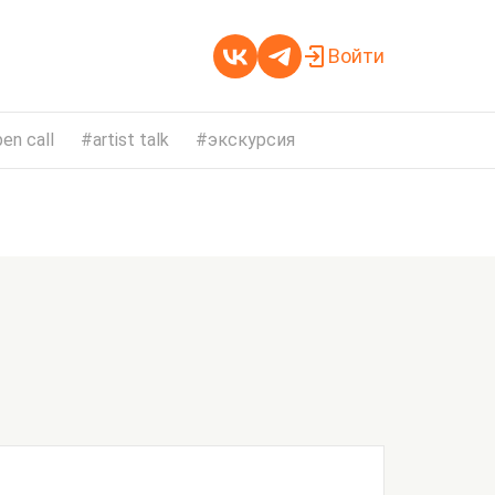
Войти
en call
artist talk
экскурсия