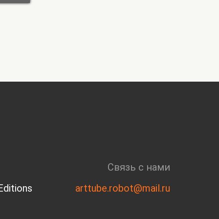
Связь с нами
ditions
arttube.robot@mail.ru