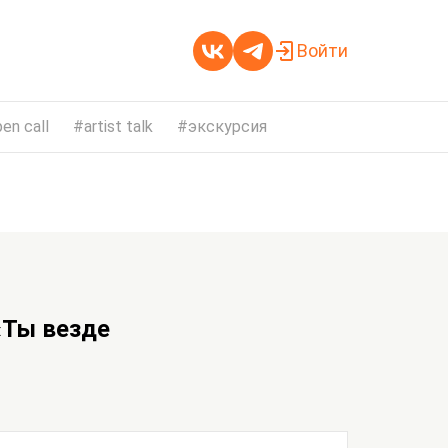
Войти
en call
artist talk
экскурсия
«Ты везде