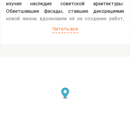
изучая наследие советской архитектуры.
Обветшавшие фасады, ставшие декорациями
новой жизни, вдохновили её на создание работ,
где соцмодернизм предстаёт как каркас
Читать все
реальности — одновременно подавляющий и
вдохновляющий. Художница исследует контраст
между монументальностью бетонных
конструкций и хрупкостью современного бытия.
В условиях тревоги и нестабильности простые
радости обретают новый смысл: детский смех
сквозь вой сирен, объятия как убежище, тишина
между людьми — всё это становится частью
коллективной памяти. Работы Паркиной — о том,
как мы создаём укрытие из обломков эмоций,
воспоминаний и моментов покоя посреди хаоса.
Центральный мотив — природа, которая