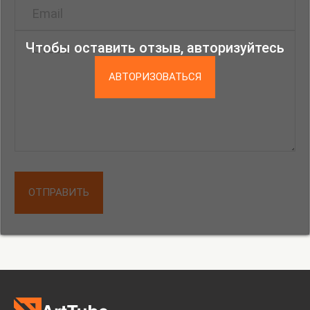
инсталляция «Корни» — масштабные скульптуры
из стали, подвешенные к потолку, метафора
Чтобы оставить отзыв, авторизуйтесь
связей, которые не всегда на виду. В экспозицию
войдут также объекты, с которыми можно будет
АВТОРИЗОВАТЬСЯ
взаимодействовать — сделать свой памятный
оттиск в галерее портретных барельефов.
Выставку будет сопровождать программа
событий, а для прокладывания собственного
маршрута на сайте проекта можно будет найти
аудиогид, озвученный художницей.
ОТПРАВИТЬ
Ася Заславская — участница программы
Мастерских ЦСИ Винзавод (2022-2024),
Мастерских и арт-резиденций Музея «Гараж»
(Москва, 2019–2020) и Триеннале российского
современного искусства (Музей современного