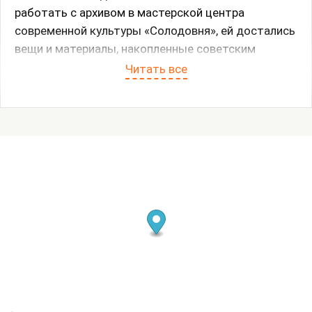
работать с архивом в мастерской центра
современной культуры «Солодовня», ей достались
вещи и материалы, накопленные советским
художником за годы работы: чертежи, рисунки и
Читать все
планы, фотоархивы и старинные вещи, одежда и
детские альбомы.
Информации о жизни Мишенева практически не
сохранилось, но известно, что он был художником,
трудолюбиво работавшим в системе, дожил до ее
распада и потом 20 лет искал способ встроиться
в новый мир. Вершиной его карьеры была
должность главного художника ВДНХ с 1985 года
до начала 1990-х, где он оформлял различные
промышленные выставки. С октября 1991 года по
декабрь 1993-го художник возглавлял группу из
10 человек, работавших над созданием макета