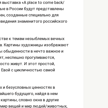
 выставка «A place to come back/
вые в России будут представлены
ен, созданные специально для
изведения знаменитого российского
стве к темам незыблемых вечных
ота. Картины художницы изображают
ы обыденности в нечто важное и
ят, неспешно прогуливаются,
осто живут. И этот простой,
 Евой с цикличностью самой
х и безусловных ценностях в
йшего будущего, найдя в нем
 картины, словно окна в другие
 мир вещей и мир людей/животных,