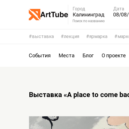
Город
Дата
Калининград
08/08/
11/08
Поиск по названию
выставка
лекция
ярмарка
марк
События
Места
Блог
О проекте
Выставка «A place to come b