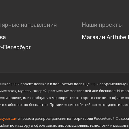
лярные направления
Наши проекты
ва
Магазин Arttube E
-Петербург
уникальный проект целиком и полностью посвященный современному иск
 выставок, музеев, галерей, расписание фестивалей или биеннале. Инф
ести правки, или сообщить о мероприятии которого еще нет в афише с
дится абсолютно бесплатно. Продвижение событий также осуществляе
скусства»
с правом распространения на территории Российской Федера
жбой по надзору в сфере связи, информационных технологий и массов