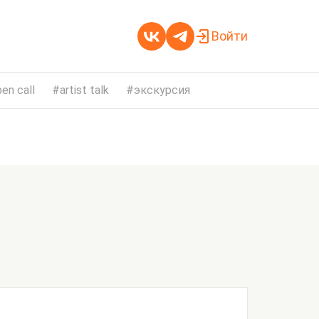
Войти
en call
artist talk
экскурсия