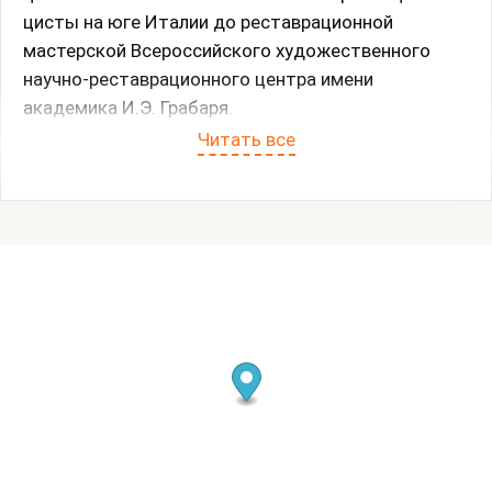
цисты на юге Италии до реставрационной
мастерской Всероссийского художественного
научно-реставрационного центра имени
академика И.Э. Грабаря.
Читать все
На оштукатуренной туфовой плите изображен
молодой мужчина с бородкой и пышной кудрявой
шевелюрой верхом на коне рыжей масти. На
всаднике — короткая кираса и золотой пояс,
надетые поверх красной туники, что выдает в нем
воина. Голова его, однако, не покрыта шлемом, а
из оружия видно лишь копье, с которого свисает
белая туника, украшенная пурпурной каймой и
обагренная кровью, — трофей, захваченный у
убитого врага.
Фрагмент росписи, найденный в ноябре 1871 года