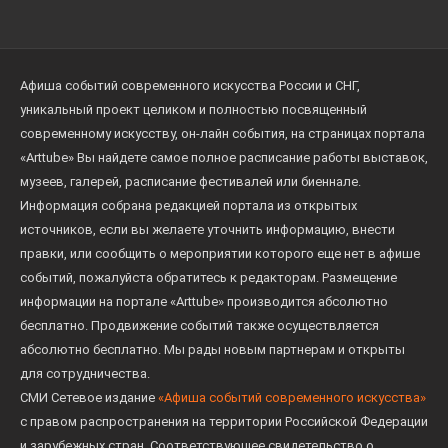
В древних аристократических культурах образ
всадника универсален и всегда элитарен. А конь —
Афиша событий современного искусства России и СНГ,
ценное животное, обладание которым
уникальный проект целиком и полностью посвященный
подчеркивает высокий социальный статус
современному искусству, он-лайн события, на страницах портала
владельца. Однако всадник, изображенный на
«Arttube» Вы найдете самое полное расписание работы выставок,
фреске из Воронежского музея, — не просто воин,
музеев, галерей, расписание фестивалей или биеннале.
а воин-победитель, возвращающийся с поля боя, о
Информация собрана редакцией портала из открытых
чем красноречиво свидетельствует его трофей.
источников, если вы желаете уточнить информацию, внести
правки, или сообщить о мероприятии которого еще нет в афише
Из-за фрагментированного состояния фрески
событий, пожалуйста обратитесь к редакторам. Размещение
невозможно предположить, сопровождался ли
информации на портале «Arttube» производится абсолютно
воин другими фигурами, однако мотив
бесплатно. Продвижение событий также осуществляется
возвращения с трофеем указывает на обретение
абсолютно бесплатно. Мы рады новым партнерам и открыты
им статуса героя. Кроме того, в символическом
для сотрудничества.
измерении всадник и его триумф могли
СМИ Сетевое издание
«Афиша событий современного искусства»
ассоциироваться с благополучным переходом в
с правом распространения на территории Российской Федерации
и зарубежных стран. Соответствующее свидетельство о