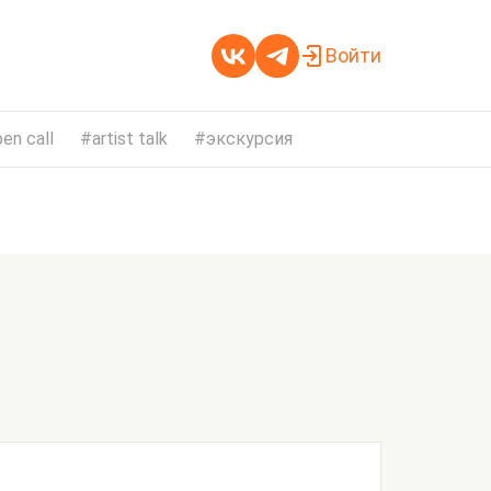
Войти
en call
artist talk
экскурсия