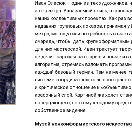
Иван Оласюк – один из тех художников,
арт-центра. Узнаваемый стиль, эталонная
наших коллективных проектах. Как раз в
недавних групповых показов, принимая у 
метра, мы ощутили потребность в выста
очередь, чтобы дать крупноформатным 
для них мастерской. Иван трактует твор
не делит картины на старые и новые и в
алгоритма, стремясь взломать программ
каждый базовый термин. Тем не менее, «
системе координат как этап пространств
и критическое отношение к «объективно
красочный слой. Картиной же холст стан
созерцающего, поэтому каждому предст
собственное видение.
Музей нонконформистского искусства,