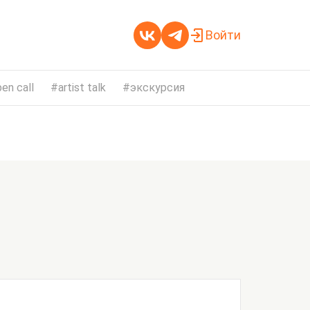
Войти
en call
artist talk
экскурсия