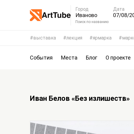
Город
Дата
Иваново
07/08/20
10/08/2
Поиск по названию
выставка
лекция
ярмарка
марк
События
Места
Блог
О проекте
Иван Белов «Без излишеств»