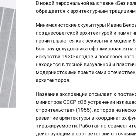
В новой персональной выставке «Без из
обращается к архитектурным традициям
Минималистские скульптуры Ивана Бело
позднесоветской архитектурой и памятн
прочитываются как эскизы или модели 
бэкграунд художника сформировался на 
искусства 1930-х годов и послевоенного
находится в тесной визуальной и пласти
модернистскими практиками отечествен
архитекторов.
Название экспозиции отсылает к постан
министров СССР «Об устранении излишес
строительстве» (1955), которое на нес
развитие архитектуры в координатах фу
4
тиражируемости. Работая по совместит
действующим в соответствии с точными