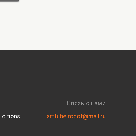
Связь с нами
ditions
arttube.robot@mail.ru