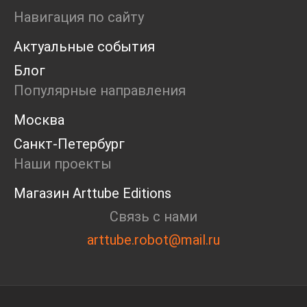
Ярмарка
Навигация по сайту
Интервью
Актуальные события
Open call
Экскурсия
Блог
Дискуссия
Популярные направления
Cosmoscow 2024
Blazar 2024
Москва
Встречи
Санкт-Петербург
Круглый стол
Наши проекты
Магазин Arttube Editions
Связь с нами
arttube.robot@mail.ru