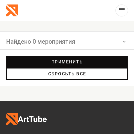
Найдено 0 мероприятия
Фильтр
ПРИМЕНИТЬ
СБРОСЬТЬ ВСЁ
Выставка
Лекция
Фестиваль
Анонс
Мастерские
Дискуссия
Пост-релиз
Пресс-конференция
Маркет