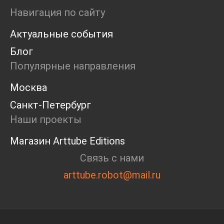
Ярмарка
Навигация по сайту
Интервью
Актуальные события
Open call
Экскурсия
Блог
Дискуссия
Популярные направления
Cosmoscow 2024
Blazar 2024
Москва
Встречи
Санкт-Петербург
Круглый стол
Наши проекты
Магазин Arttube Editions
Связь с нами
arttube.robot@mail.ru