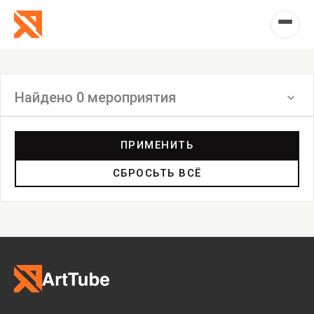
Найдено 0 мероприятия
Фильтр
ПРИМЕНИТЬ
СБРОСЬТЬ ВСЁ
Выставка
Лекция
Фестиваль
Анонс
Мастерские
Дискуссия
Пост-релиз
Пресс-конференция
Маркет