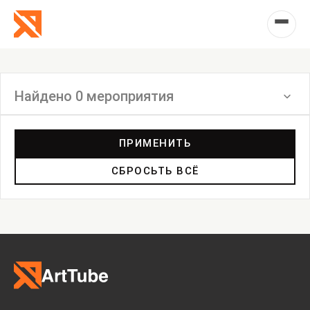
Найдено 0 мероприятия
Фильтр
ПРИМЕНИТЬ
СБРОСЬТЬ ВСЁ
Выставка
Лекция
Фестиваль
Анонс
Мастерские
Дискуссия
Пост-релиз
Пресс-конференция
Маркет