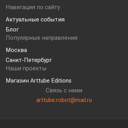
Ярмарка
Навигация по сайту
Интервью
Актуальные события
Open call
Экскурсия
Блог
Дискуссия
Популярные направления
Cosmoscow 2024
Blazar 2024
Москва
Встречи
Санкт-Петербург
Круглый стол
Наши проекты
Магазин Arttube Editions
Связь с нами
arttube.robot@mail.ru