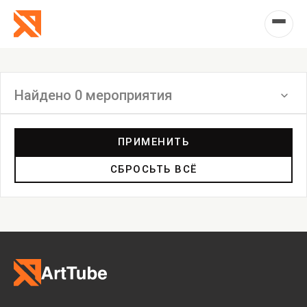
Найдено 0 мероприятия
Фильтр
ПРИМЕНИТЬ
СБРОСЬТЬ ВСЁ
Выставка
Лекция
Фестиваль
Анонс
Мастерские
Дискуссия
Пост-релиз
Пресс-конференция
Маркет