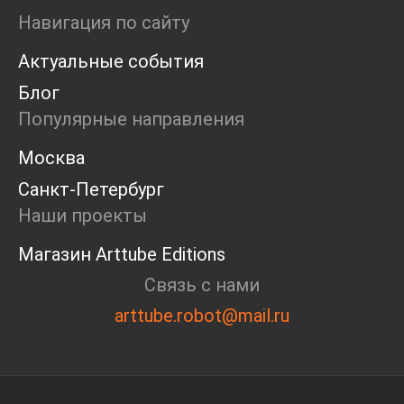
Ярмарка
Навигация по сайту
Интервью
Актуальные события
Open call
Экскурсия
Блог
Дискуссия
Популярные направления
Cosmoscow 2024
Blazar 2024
Москва
Встречи
Санкт-Петербург
Круглый стол
Наши проекты
Магазин Arttube Editions
Связь с нами
arttube.robot@mail.ru